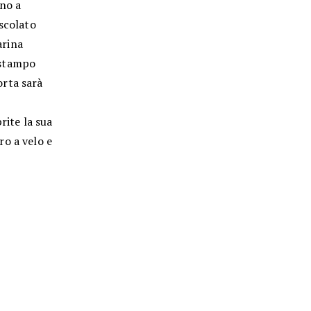
ino a
 scolato
arina
 stampo
orta sarà
rite la sua
ro a velo e