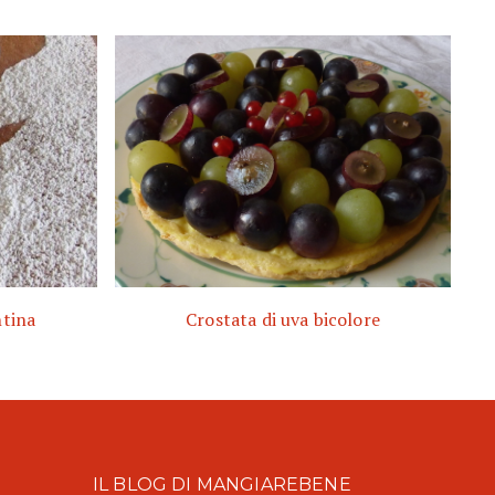
ntina
Crostata di uva bicolore
IL BLOG DI MANGIAREBENE