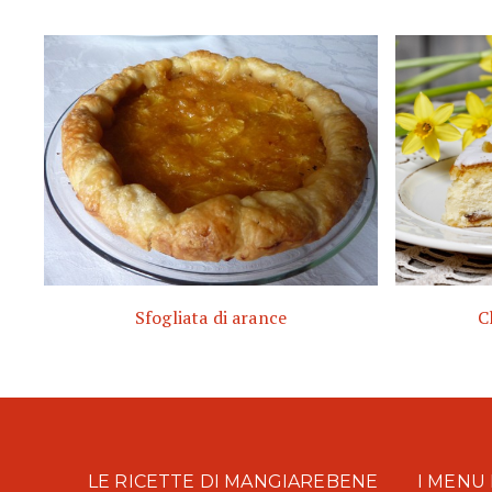
Sfogliata di arance
C
LE RICETTE DI MANGIAREBENE
I MENU 