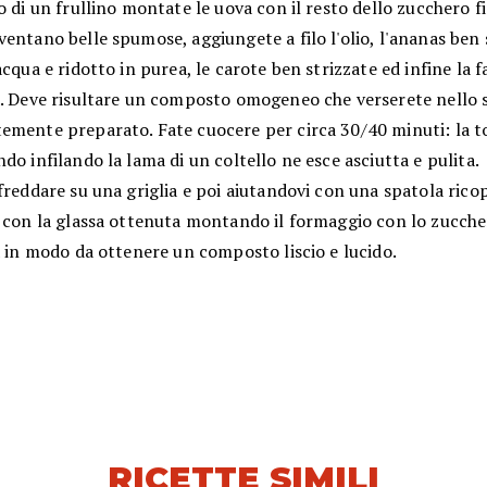
o di un frullino montate le uova con il resto dello zucchero f
entano belle spumose, aggiungete a filo l'olio, l'ananas ben
acqua e ridotto in purea, le carote ben strizzate ed infine la f
a. Deve risultare un composto omogeneo che verserete nello
emente preparato. Fate cuocere per circa 30/40 minuti: la t
do infilando la lama di un coltello ne esce asciutta e pulita.
freddare su una griglia e poi aiutandovi con una spatola ricop
e con la glassa ottenuta montando il formaggio con lo zucche
a in modo da ottenere un composto liscio e lucido.
RICETTE SIMILI