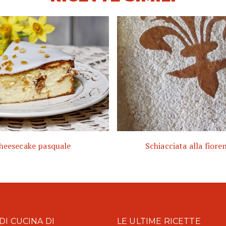
heesecake pasquale
Schiacciata alla fiore
DI CUCINA DI
LE ULTIME RICETTE