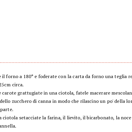
il forno a 180° e foderate con la carta da forno una teglia 
25cm circa.
e carote grattugiate in una ciotola, fatele macerare mescola
ello zucchero di canna in modo che rilascino un po' della lo
 parte.
a ciotola setacciate la farina, il lievito, il bicarbonato, la noc
cannella.