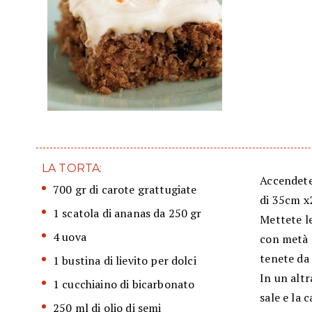
LA TORTA:
Accendete 
700 gr di carote grattugiate
di 35cm x
1 scatola di ananas da 250 gr
Mettete l
4 uova
con metà d
tenete da
1 bustina di lievito per dolci
In un altr
1 cucchiaino di bicarbonato
sale e la 
250 ml di olio di semi