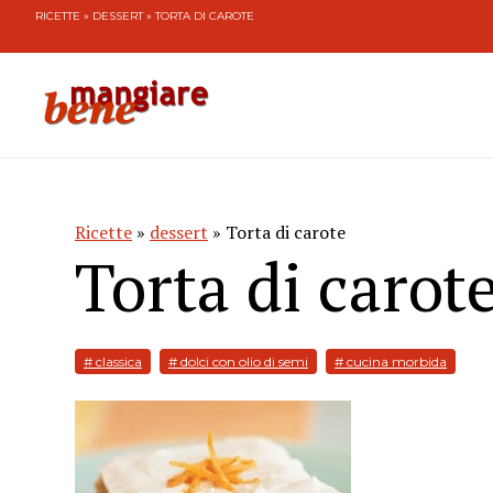
RICETTE
»
DESSERT
» TORTA DI CAROTE
Ricette
»
dessert
» Torta di carote
Torta di carot
# classica
# dolci con olio di semi
# cucina morbida