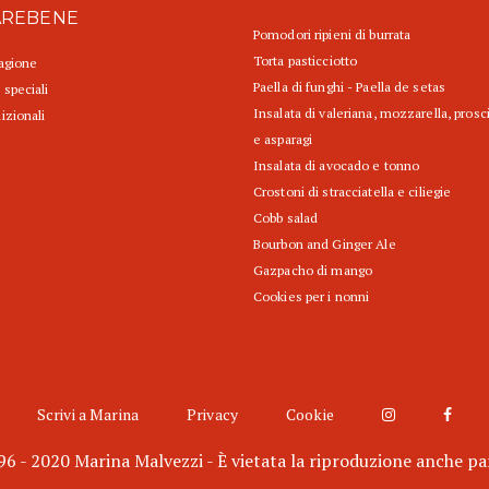
AREBENE
Pomodori ripieni di burrata
Torta pasticciotto
tagione
Paella di funghi - Paella de setas
 speciali
Insalata di valeriana, mozzarella, prosc
izionali
e asparagi
Insalata di avocado e tonno
Crostoni di stracciatella e ciliegie
Cobb salad
Bourbon and Ginger Ale
Gazpacho di mango
Cookies per i nonni
Scrivi a Marina
Privacy
Cookie
6 - 2020 Marina Malvezzi - È vietata la riproduzione anche pa