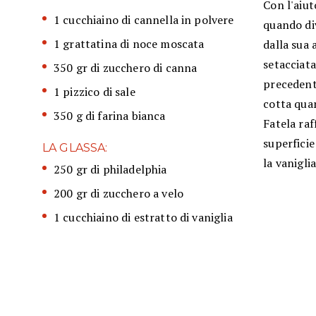
Con l'aiut
1 cucchiaino di cannella in polvere
quando div
1 grattatina di noce moscata
dalla sua 
setacciat
350 gr di zucchero di canna
precedent
1 pizzico di sale
cotta quan
350 g di farina bianca
Fatela raf
superfici
LA GLASSA:
la vanigli
250 gr di philadelphia
200 gr di zucchero a velo
1 cucchiaino di estratto di vaniglia