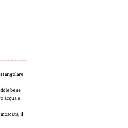
rettangolare
ndole bene
ro acqua e
e moscata, il