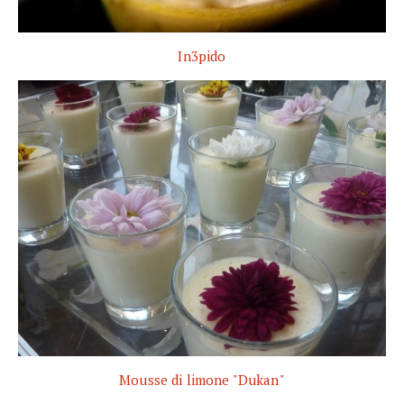
In3pido
Mousse di limone "Dukan"