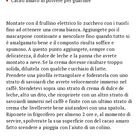
Cacao amaro in polvere per guarnire
Montate con il frullino elettrico lo zucchero con i tuorli
fino ad ottenere una crema bianca. Aggiungete poi il
mascarpone continuate a mescolare fino quando tutto si
è amalgamato bene e il composto risulta soffice e
spumoso. A questo punto aggiungete, sempre con
delicatezza, il dulce de leche e la panna che avrete
montato a neve. Se la crema dovesse risultare troppo
solida, diluitela con qualche cucchiaio di latte.
Prendete una pirofila rettangolare e foderatela con uno
strato di savoiardi che avrete velocemente immerso nel
caffè. Stendetevi sopra uno strato di crema di dulce de
leche, alto un dito, che ricoprirete con un altro strato di
savoiardi immersi nel caffè e finite con un ultimo strato di
crema che livellerete bene aiutandovi con una spatola.
Riponete in frigorifero per almeno 2 ore e, al momento di
servire, spolverate la sua superficie con del cacao amaro
fatto scendere a pioggia con l'aiuto di un colino.