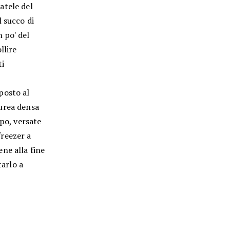
atele del
 succo di
 po' del
llire
ti
posto al
purea densa
mpo, versate
freezer a
ne alla fine
tarlo a