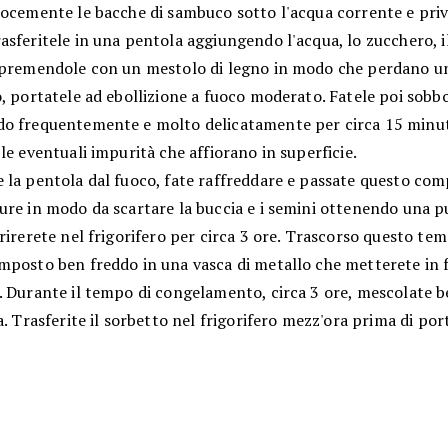
locemente le bacche di sambuco sotto l'acqua corrente e priv
sferitele in una pentola aggiungendo l'acqua, lo zucchero, il
 premendole con un mestolo di legno in modo che perdano un
, portatele ad ebollizione a fuoco moderato. Fatele poi sobbo
o frequentemente e molto delicatamente per circa 15 minu
le eventuali impurità che affiorano in superficie.
 la pentola dal fuoco, fate raffreddare e passate questo com
ure in modo da scartare la buccia e i semini ottenendo una 
rirerete nel frigorifero per circa 3 ore. Trascorso questo te
mposto ben freddo in una vasca di metallo che metterete in 
 Durante il tempo di congelamento, circa 3 ore, mescolate be
a. Trasferite il sorbetto nel frigorifero mezz'ora prima di por