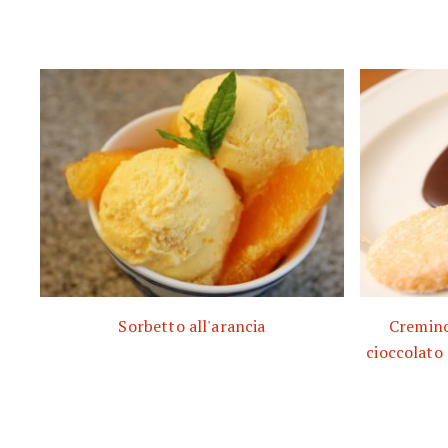
Sorbetto all'arancia
Cremino
cioccolato 