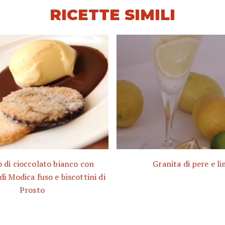
RICETTE SIMILI
 di cioccolato bianco con
Granita di pere e l
di Modica fuso e biscottini di
Prosto