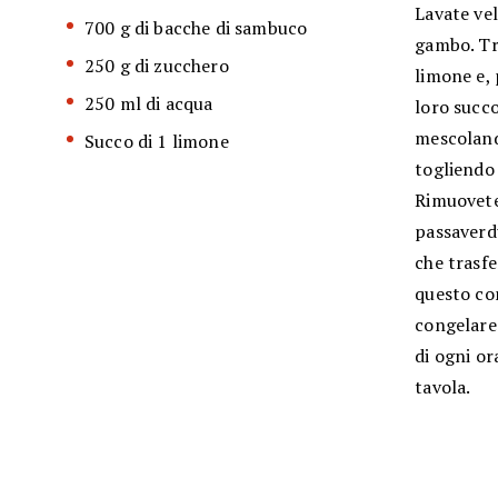
Lavate ve
700 g di bacche di sambuco
gambo. Tra
250 g di zucchero
limone e,
250 ml di acqua
loro succo
mescoland
Succo di 1 limone
togliendo 
Rimuovete
passaverd
che trasfe
questo co
congelare.
di ogni or
tavola.