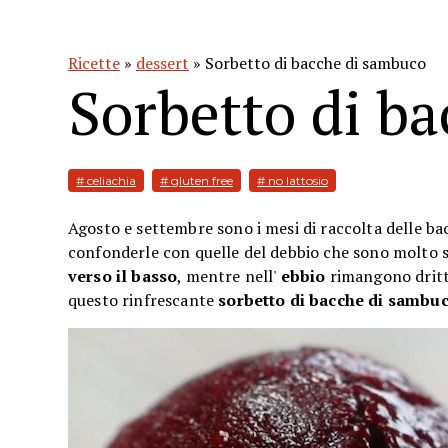
Ricette
»
dessert
» Sorbetto di bacche di sambuco
Sorbetto di b
# celiachia
# gluten free
# no lattosio
Agosto e settembre sono i mesi di raccolta delle ba
confonderle con quelle del debbio che sono molto s
verso il basso
, mentre nell'
ebbio
rimangono drit
questo rinfrescante
sorbetto di bacche di sambu