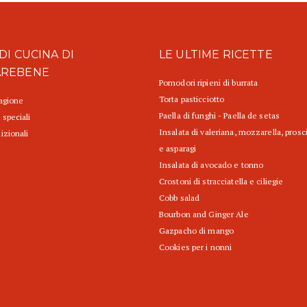
DI CUCINA DI
LE ULTIME RICETTE
AREBENE
Pomodori ripieni di burrata
Torta pasticciotto
tagione
Paella di funghi - Paella de setas
 speciali
Insalata di valeriana, mozzarella, prosc
izionali
e asparagi
Insalata di avocado e tonno
Crostoni di stracciatella e ciliegie
Cobb salad
Bourbon and Ginger Ale
Gazpacho di mango
Cookies per i nonni