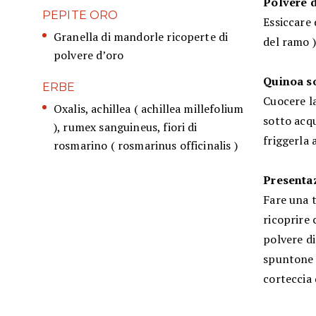
Polvere 
PEPITE ORO
Essiccare 
Granella di mandorle ricoperte di
del ramo 
polvere d’oro
Quinoa so
ERBE
Cuocere la
Oxalis, achillea ( achillea millefolium
sotto acqu
), rumex sanguineus, fiori di
friggerla 
rosmarino ( rosmarinus officinalis )
Presentaz
Fare una t
ricoprire 
polvere di
spuntone d
corteccia 