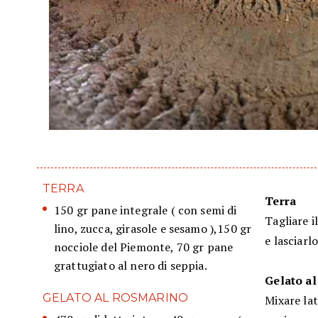
TERRA
Terra
150 gr pane integrale ( con semi di
Tagliare i
lino, zucca, girasole e sesamo ),150 gr
e lasciarl
nocciole del Piemonte, 70 gr pane
grattugiato al nero di seppia.
Gelato a
GELATO AL ROSMARINO
Mixare lat