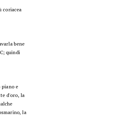
ù coriacea
lavarla bene
C; quindi
o piano e
te d'oro, la
ualche
osmarino, la