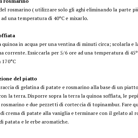
di rosmarino
del rosmarino ( utilizzare solo gli aghi eliminando la parte pi
) ad una temperatura di 40ºC e mixarlo.
ffiata
 quinoa in acqua per una ventina di minuti circa; scolarla e 
a corrente. Essiccarla per 5/6 ore ad una temperatura di 45º
a 170°C
ione del piatto
raccia di gelatina di patate e rosmarino alla base di un piatt
con la terra. Disporre sopra la terra la quinoa soffiata, le pepi
 rosmarino e due pezzetti di corteccia di topinambur. Fare q
i crema di patate alla vaniglia e terminare con il gelato al r
di patata e le erbe aromatiche.