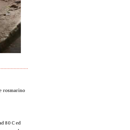
o e rosmarino
 ad 80 C ed