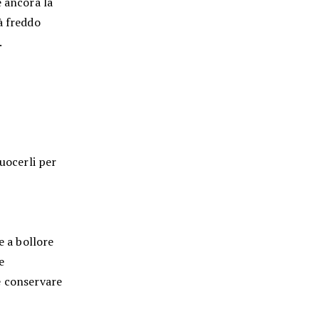
e ancora la
à freddo
.
uocerli per
e a bollore
e
e conservare