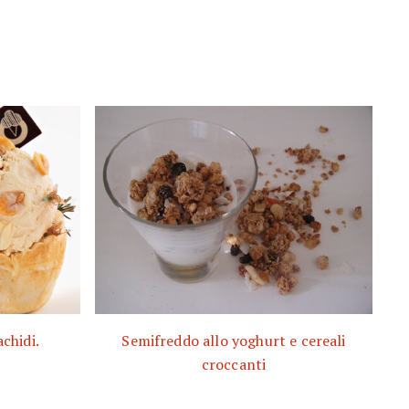
achidi.
Semifreddo allo yoghurt e cereali
croccanti