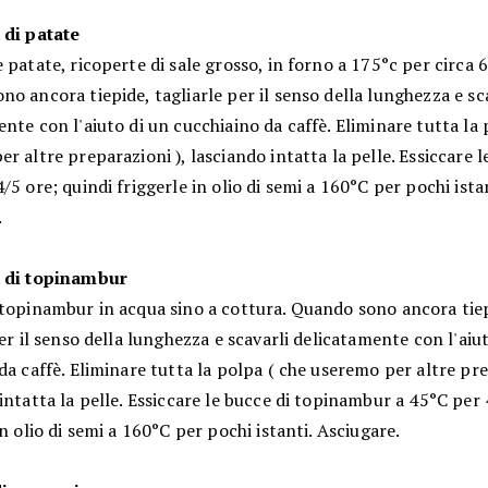
 di patate
 patate, ricoperte di sale grosso, in forno a 175°c per circa 
o ancora tiepide, tagliarle per il senso della lunghezza e sc
nte con l'aiuto di un cucchiaino da caffè. Eliminare tutta la 
r altre preparazioni ), lasciando intatta la pelle. Essiccare l
/5 ore; quindi friggerle in olio di semi a 160°C per pochi istan
.
a di topinambur
 topinambur in acqua sino a cottura. Quando sono ancora tiep
per il senso della lunghezza e scavarli delicatamente con l'aiu
da caffè. Eliminare tutta la polpa ( che useremo per altre pre
intatta la pelle. Essiccare le bucce di topinambur a 45°C per 
in olio di semi a 160°C per pochi istanti. Asciugare.