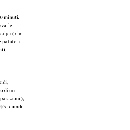
60 minuti.
avarle
polpa ( che
e patate a
ti.
idi,
to di un
parazioni ),
4/5; quindi