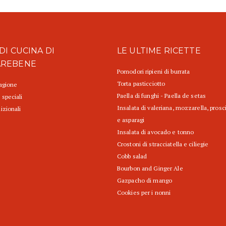
DI CUCINA DI
LE ULTIME RICETTE
AREBENE
Pomodori ripieni di burrata
Torta pasticciotto
tagione
Paella di funghi - Paella de setas
 speciali
Insalata di valeriana, mozzarella, prosc
izionali
e asparagi
Insalata di avocado e tonno
Crostoni di stracciatella e ciliegie
Cobb salad
Bourbon and Ginger Ale
Gazpacho di mango
Cookies per i nonni