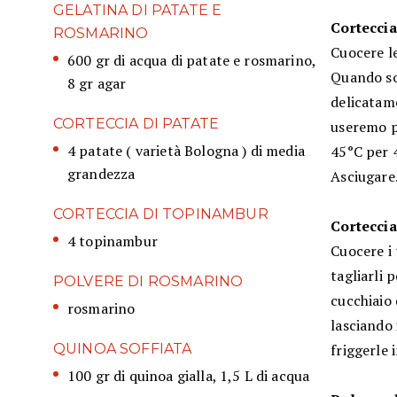
GELATINA DI PATATE E
Corteccia
ROSMARINO
Cuocere le
600 gr di acqua di patate e rosmarino,
Quando son
8 gr agar
delicatame
CORTECCIA DI PATATE
useremo pe
4 patate ( varietà Bologna ) di media
45°C per 4
grandezza
Asciugare
CORTECCIA DI TOPINAMBUR
Cortecci
4 topinambur
Cuocere i
tagliarli 
POLVERE DI ROSMARINO
cucchiaio 
rosmarino
lasciando 
QUINOA SOFFIATA
friggerle 
100 gr di quinoa gialla, 1,5 L di acqua