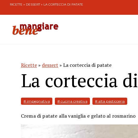
RICETTE
»
DESSERT
» LA CORTECCIA DI PATATE
Ricette
»
dessert
» La corteccia di patate
La corteccia d
# impegnativa
# cucina creativa
# alta pasticceria
Crema di patate alla vaniglia e gelato al rosmarino