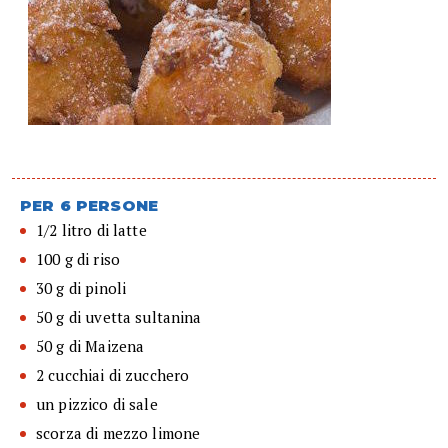
PER 6 PERSONE
1/2 litro di latte
100 g di riso
30 g di pinoli
50 g di uvetta sultanina
50 g di Maizena
2 cucchiai di zucchero
un pizzico di sale
scorza di mezzo limone