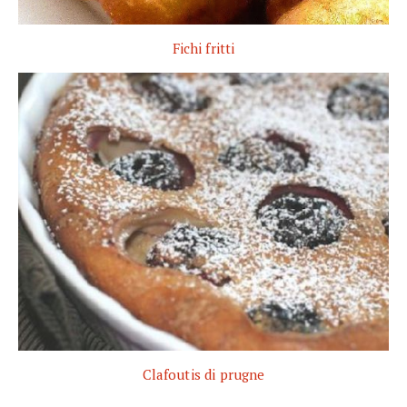
Fichi fritti
Clafoutis di prugne