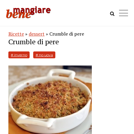
Ricette
»
dessert
» Crumble di pere
Crumble di pere
# inverno
# no uova