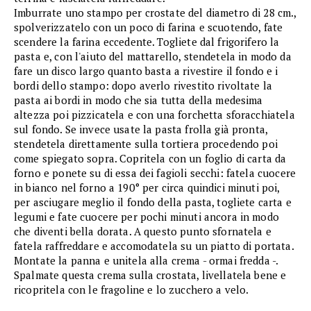
Imburrate uno stampo per crostate del diametro di 28 cm.,
spolverizzatelo con un poco di farina e scuotendo, fate
scendere la farina eccedente. Togliete dal frigorifero la
pasta e, con l'aiuto del mattarello, stendetela in modo da
fare un disco largo quanto basta a rivestire il fondo e i
bordi dello stampo: dopo averlo rivestito rivoltate la
pasta ai bordi in modo che sia tutta della medesima
altezza poi pizzicatela e con una forchetta sforacchiatela
sul fondo. Se invece usate la pasta frolla già pronta,
stendetela direttamente sulla tortiera procedendo poi
come spiegato sopra. Copritela con un foglio di carta da
forno e ponete su di essa dei fagioli secchi: fatela cuocere
in bianco nel forno a 190° per circa quindici minuti poi,
per asciugare meglio il fondo della pasta, togliete carta e
legumi e fate cuocere per pochi minuti ancora in modo
che diventi bella dorata. A questo punto sfornatela e
fatela raffreddare e accomodatela su un piatto di portata.
Montate la panna e unitela alla crema - ormai fredda -.
Spalmate questa crema sulla crostata, livellatela bene e
ricopritela con le fragoline e lo zucchero a velo.