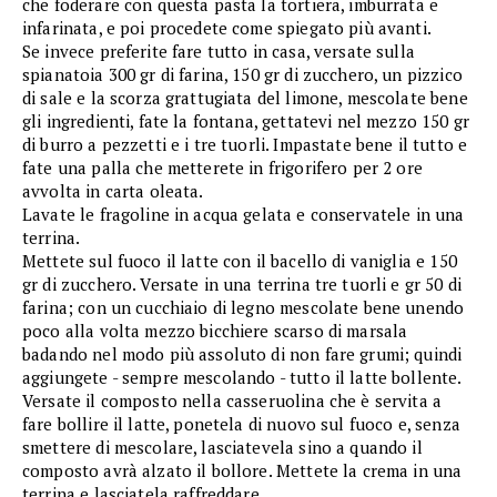
che foderare con questa pasta la tortiera, imburrata e
infarinata, e poi procedete come spiegato più avanti.
Se invece preferite fare tutto in casa, versate sulla
spianatoia 300 gr di farina, 150 gr di zucchero, un pizzico
di sale e la scorza grattugiata del limone, mescolate bene
gli ingredienti, fate la fontana, gettatevi nel mezzo 150 gr
di burro a pezzetti e i tre tuorli. Impastate bene il tutto e
fate una palla che metterete in frigorifero per 2 ore
avvolta in carta oleata.
Lavate le fragoline in acqua gelata e conservatele in una
terrina.
Mettete sul fuoco il latte con il bacello di vaniglia e 150
gr di zucchero. Versate in una terrina tre tuorli e gr 50 di
farina; con un cucchiaio di legno mescolate bene unendo
poco alla volta mezzo bicchiere scarso di marsala
badando nel modo più assoluto di non fare grumi; quindi
aggiungete - sempre mescolando - tutto il latte bollente.
Versate il composto nella casseruolina che è servita a
fare bollire il latte, ponetela di nuovo sul fuoco e, senza
smettere di mescolare, lasciatevela sino a quando il
composto avrà alzato il bollore. Mettete la crema in una
terrina e lasciatela raffreddare.