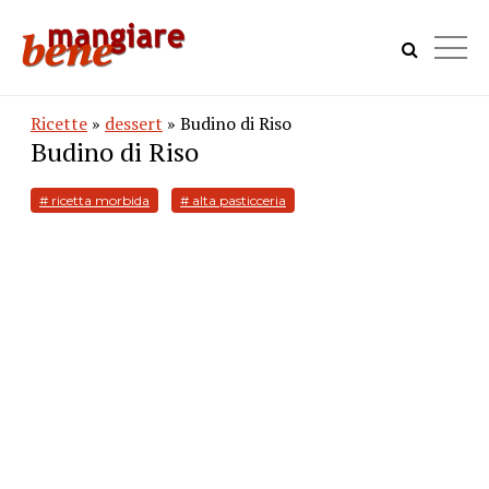
Ricette
»
dessert
» Budino di Riso
Budino di Riso
# ricetta morbida
# alta pasticceria