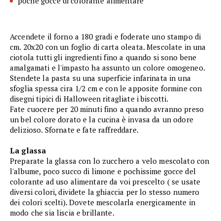
poche gocce di colorante alimentare
Accendete il forno a 180 gradi e foderate uno stampo di
cm. 20x20 con un foglio di carta oleata. Mescolate in una
ciotola tutti gli ingredienti fino a quando si sono bene
amalgamati e l'impasto ha assunto un colore omogeneo.
Stendete la pasta su una superficie infarinata in una
sfoglia spessa cira 1/2 cm e con le apposite formine con
disegni tipici di Halloween ritagliate i biscotti.
Fate cuocere per 20 minuti fino a quando avranno preso
un bel colore dorato e la cucina è invasa da un odore
delizioso. Sfornate e fate raffreddare.
La glassa
Preparate la glassa con lo zucchero a velo mescolato con
l'albume, poco succo di limone e pochissime gocce del
colorante ad uso alimentare da voi prescelto ( se usate
diversi colori, dividete la ghiaccia per lo stesso numero
dei colori scelti). Dovete mescolarla energicamente in
modo che sia liscia e brillante.