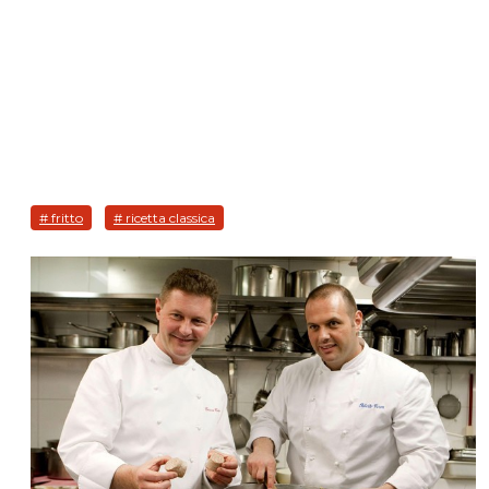
# fritto
# ricetta classica