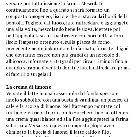
versare poi tutta insieme la farina. Mescolate
continuamente fino a quando si sarà formato un
composto omogeneo, liscio e che si stacca dai bordi della
pentola. Togliete dal fuoco, fate raffreddare e aggiungete,
una alla volta, mescolando bene le uova. Mettete poi
nell'apposita tasca da pasticciere con bocchetta a foro
liscio l'impasto ottenuto e, sulla placca da forno
precedentemente imburrata ed infarinata, formate i bigné
che dovranno essere non più grandi di un nocciolo di
albicocca. Infornate a 200 gradi per circa 15 minuti fino a
quando saranno diventati dorati e fateli raffreddare prima
di farcirli o surgelarli.
La crema di limone
Versate il latte in una casseruola dal fondo spesso e
fatelo sobbollire con una busta di vanillina, un pizzico di
sale e la scorza di limone. Nel frattempo montate col
frullino elettrico i tuorli con lo zucchero fino ad ottenere
una crema quasi bianca ed alla fine aggiungeteci la farina
setacciata.Versate su questo composto, dopo avere
eliminato la buccia di limone, il latte caldo a filo .