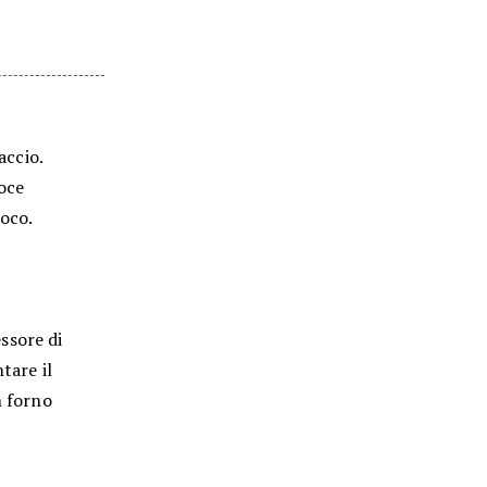
accio.
noce
oco.
ssore di
tare il
n forno