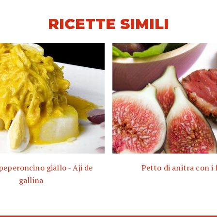
RICETTE SIMILI
 peperoncino giallo - Aji de
Petto di anitra con i 
gallina