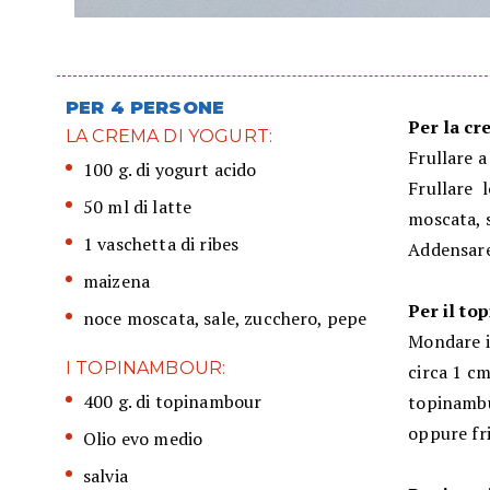
PER 4 PERSONE
Per la cr
LA CREMA DI YOGURT:
Frullare a
100 g. di yogurt acido
Frullare l
50 ml di latte
moscata, s
1 vaschetta di ribes
Addensare
maizena
Per il to
noce moscata, sale, zucchero, pepe
Mondare i
I TOPINAMBOUR:
circa 1 cm
400 g. di topinambour
topinambur
oppure fr
Olio evo medio
salvia