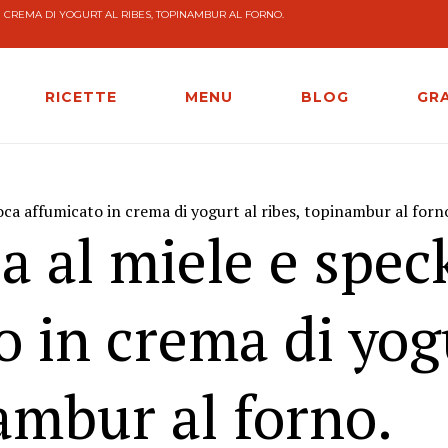
N CREMA DI YOGURT AL RIBES, TOPINAMBUR AL FORNO.
RICETTE
MENU
BLOG
GR
'oca affumicato in crema di yogurt al ribes, topinambur al forn
ia al miele e spec
o in crema di yog
nambur al forno.