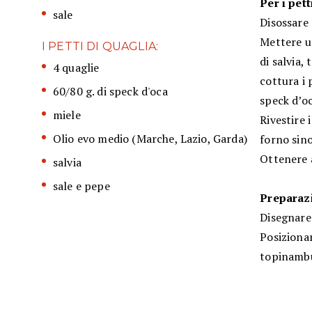
Per i pett
sale
Disossare 
Mettere un
I PETTI DI QUAGLIA:
di salvia,
4 quaglie
cottura i 
60/80 g. di speck d'oca
speck d’oc
miele
Rivestire 
Olio evo medio (Marche, Lazio, Garda)
forno sino
Ottenere 
salvia
sale e pepe
Preparazi
Disegnare 
Posizionar
topinambur