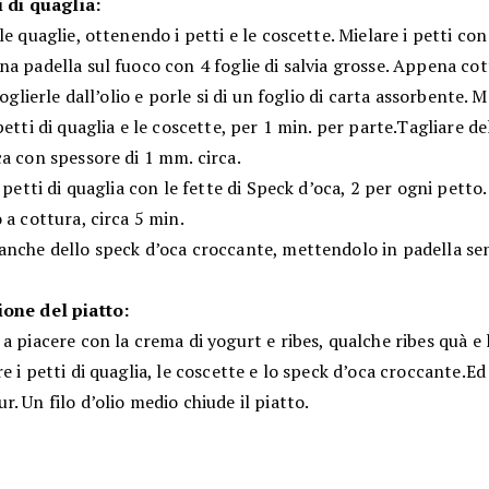
i di quaglia:
le quaglie, ottenendo i petti e le coscette. Mielare i petti con
a padella sul fuoco con 4 foglie di salvia grosse. Appena cott
 toglierle dall’olio e porle si di un foglio di carta assorbente. 
petti di quaglia e le coscette, per 1 min. per parte.Tagliare del
a con spessore di 1 mm. circa.
i petti di quaglia con le fette di Speck d’oca, 2 per ogni petto
 a cottura, circa 5 min.
anche dello speck d’oca croccante, mettendolo in padella sen
one del piatto:
a piacere con la crema di yogurt e ribes, qualche ribes quà e l
e i petti di quaglia, le coscette e lo speck d’oca croccante.Ed 
. Un filo d’olio medio chiude il piatto.