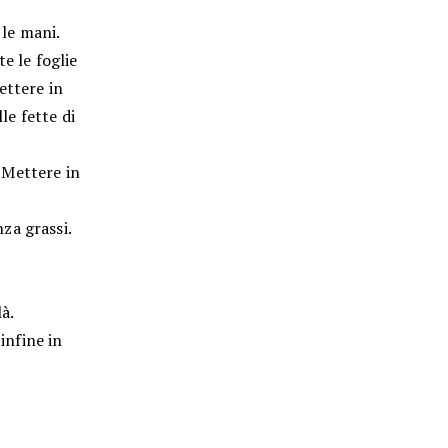
 le mani.
e le foglie
Mettere in
le fette di
. Mettere in
za grassi.
à.
infine in