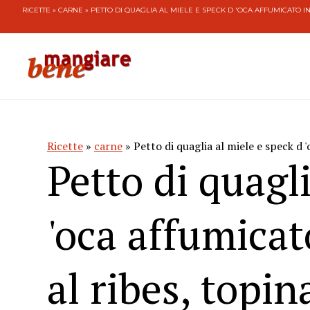
RICETTE
»
CARNE
» PETTO DI QUAGLIA AL MIELE E SPECK D 'OCA AFFUMICATO I
Ricette
»
carne
» Petto di quaglia al miele e speck d 
Petto di quagl
'oca affumicat
al ribes, topi