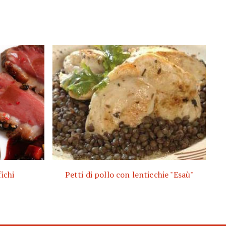
fichi
Petti di pollo con lenticchie "Esaù"