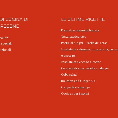
DI CUCINA DI
LE ULTIME RICETTE
AREBENE
Pomodori ripieni di burrata
Torta pasticciotto
tagione
Paella di funghi - Paella de setas
 speciali
Insalata di valeriana, mozzarella, prosc
izionali
e asparagi
Insalata di avocado e tonno
Crostoni di stracciatella e ciliegie
Cobb salad
Bourbon and Ginger Ale
Gazpacho di mango
Cookies per i nonni