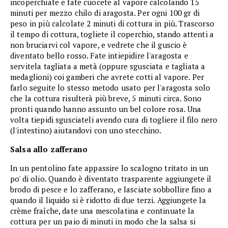
incoperchiate e fate cuocete al vapore calcolando 15
minuti per mezzo chilo di aragosta. Per ogni 100 gr di
peso in più calcolate 2 minuti di cottura in più. Trascorso
il tempo di cottura, togliete il coperchio, stando attenti a
non bruciarvi col vapore, e vedrete che il guscio è
diventato bello rosso. Fate intiepidire l'aragosta e
servitela tagliata a metà (oppure sgusciata e tagliata a
medaglioni) coi gamberi che avrete cotti al vapore. Per
farlo seguite lo stesso metodo usato per l'aragosta solo
che la cottura risulterà più breve, 5 minuti circa. Sono
pronti quando hanno assunto un bel colore rosa. Una
volta tiepidi sgusciateli avendo cura di togliere il filo nero
(l'intestino) aiutandovi con uno stecchino.
Salsa allo zafferano
In un pentolino fate appassire lo scalogno tritato in un
po' di olio. Quando è diventato trasparente aggiungete il
brodo di pesce e lo zafferano, e lasciate sobbollire fino a
quando il liquido si è ridotto di due terzi. Aggiungete la
crème fraîche, date una mescolatina e continuate la
cottura per un paio di minuti in modo che la salsa si