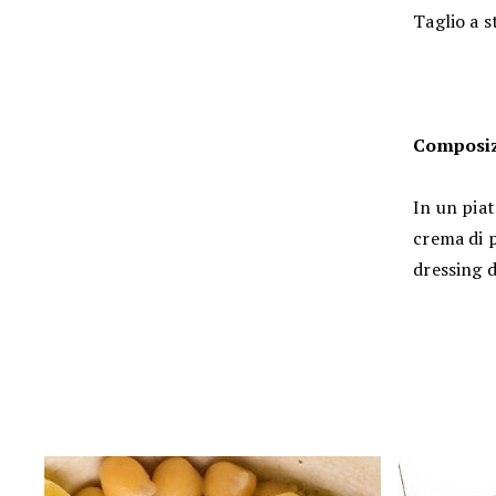
Taglio a s
Composizi
In un piat
crema di p
dressing d