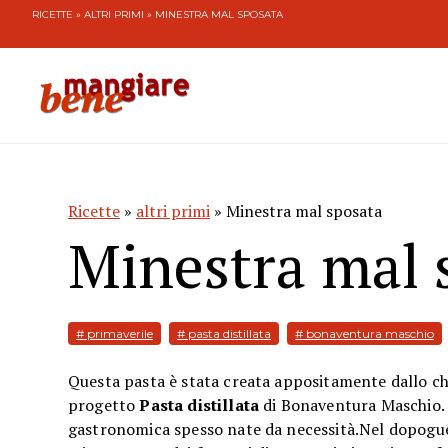
RICETTE
»
ALTRI PRIMI
» MINESTRA MAL SPOSATA
Ricette
»
altri primi
» Minestra mal sposata
Minestra mal 
# primaverile
# pasta distillata
# bonaventura maschio
Questa pasta è stata creata appositamente dallo c
progetto
Pasta distillata
di Bonaventura Maschio. 
gastronomica spesso nate da necessità.Nel dopoguer