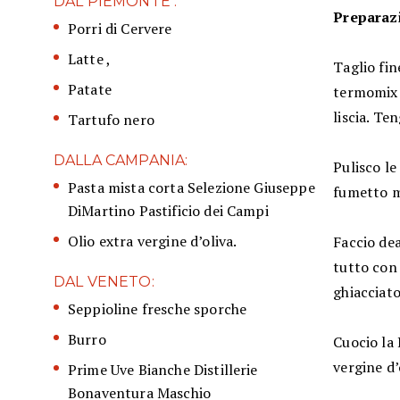
DAL PIEMONTE :
Preparaz
Porri di Cervere
Latte ,
Taglio fin
Patate
termomix e
liscia. Te
Tartufo nero
DALLA CAMPANIA:
Pulisco le
Pasta mista corta Selezione Giuseppe
fumetto mo
DiMartino Pastificio dei Campi
Olio extra vergine d’oliva.
Faccio dea
tutto con 
DAL VENETO:
ghiacciato
Seppioline fresche sporche
Burro
Cuocio la 
vergine d’
Prime Uve Bianche Distillerie
Bonaventura Maschio