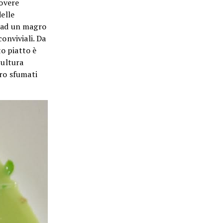
povere
delle
e ad un magro
onviviali. Da
o piatto è
cultura
ero sfumati