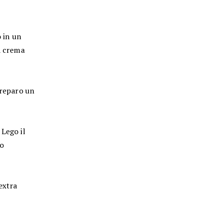
o in un
a crema
preparo un
 Lego il
ro
extra