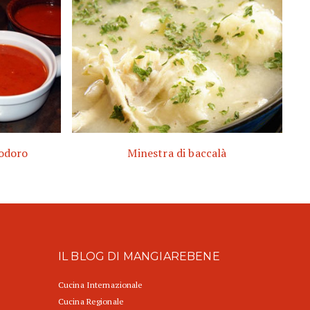
modoro
Minestra di baccalà
IL BLOG DI MANGIAREBENE
Cucina Internazionale
Cucina Regionale