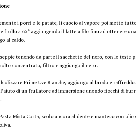
ione
emente i porri e le patate, li cuocio al vapore poi metto tutt
 frullo a 65° aggiungendo il latte a filo fino ad ottenere un
ngo al caldo.
 seppie tenendo da parte il sacchetto del nero, con le teste 
lto concentrato, filtro e aggiungo il nero .
lcolizzare Prime Uve Bianche, aggiungo al brodo e raffreddo.
l’aiuto di un frullatore ad immersione unendo fiocchi di bur
.
Pasta Mista Corta, scolo ancora al dente e manteco con olio 
oliva.