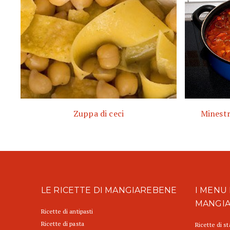
Zuppa di ceci
Minestr
LE RICETTE DI MANGIAREBENE
I MENU 
MANGI
Ricette di antipasti
Ricette di pasta
Ricette di s