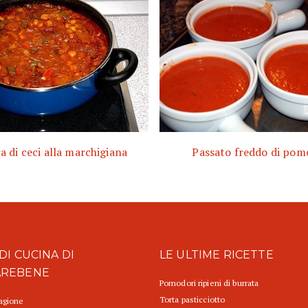
a di ceci alla marchigiana
Passato freddo di po
DI CUCINA DI
LE ULTIME RICETTE
AREBENE
Pomodori ripieni di burrata
Torta pasticciotto
tagione