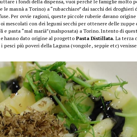
ruttare i fondi della dispensa, vuoi perché le famiglie molto 
e le masnà a Torino) a “rubacchiare” dai sacchi dei droghieri 
use. Per ovvie ragioni, queste piccole ruberie davano origin
 poi mescolati con dei legumi secchi per ottenere delle zuppe c
i e pasta “mal marià”(malsposata) a Torino. Intento di quest
che hanno dato origine al progetto
Pasta Distillata
. La terza 
i pesci più poveri della Laguna (vongole , seppie etc) veniss