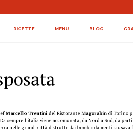
RICETTE
MENU
BLOG
GR
sposata
hef
Marcello Trentini
del Ristorante
Magorabin
di Torino pe
Da sempre l’italia viene accomunata, da Nord a Sud, da parti
ra nelle grandi città distrutte dai bombardamenti si usava f