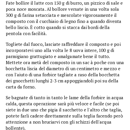
Fate bollire il latte con 150 g di burro, un pizzico di sale e
poca noce moscata. Al bollore versate in una volta sola
300 g di farina setacciata e mescolate vigorosamente il
composto con il cucchiaio di legno fino a quando diventa
bello liscio. È cotto quando si stacca dai bordi della
pentola con facilità.
Togliete dal fuoco, lasciate raffreddare il composto e poi
incorporatevi uno alla volta le 8 uova intere, 100 g di
parmigiano grattugiato e amalgamate bene il tutto.
Mettete ora metà del composto in un sac à poche con una
bocchetta liscia del diametro di un centimetro e mezzo e
con l'aiuto di una forbice tagliate a raso della bocchetta
dei gnocchetti lunghi 2-3 cm appoggiandoli poi su della
carta da forno.
Se bagnate di tanto in tanto le lame della forbice in acqua
calda, questa operazione sarà più veloce e facile (se poi
siete in due uno che pigia il sacchetto e l'altro che taglia,
potete farli cadere direttamente sulla teglia facendo però
attenzione a non bruciarvi con gli schizzi dell'acqua
bollente).