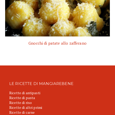
Gnocchi di patate allo zafferano
LE RICETTE DI MANGIAREBENE
Ricette di antipasti
Ricette di pasta
Ricette di riso
Ricette di altri primi
Ricette di carne