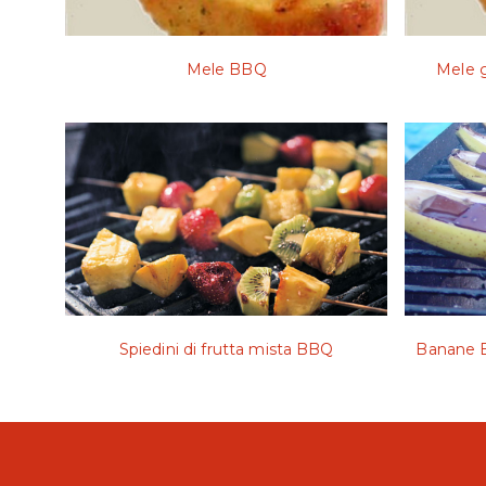
Mele BBQ
Mele g
Spiedini di frutta mista BBQ
Banane B