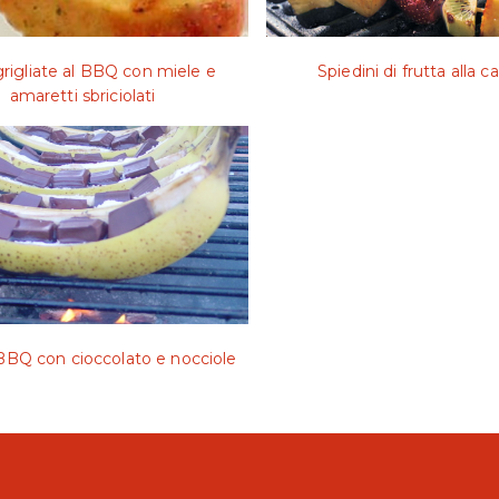
rigliate al BBQ con miele e
Spiedini di frutta alla c
amaretti sbriciolati
BQ con cioccolato e nocciole