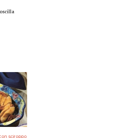
oscilla
 con sciroppo