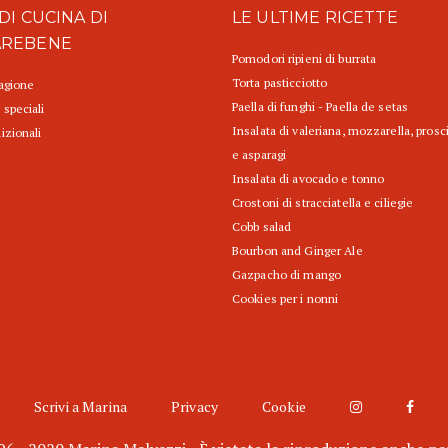
DI CUCINA DI
LE ULTIME RICETTE
AREBENE
Pomodori ripieni di burrata
Torta pasticciotto
tagione
Paella di funghi - Paella de setas
 speciali
Insalata di valeriana, mozzarella, prosc
izionali
e asparagi
Insalata di avocado e tonno
Crostoni di stracciatella e ciliegie
Cobb salad
Bourbon and Ginger Ale
Gazpacho di mango
Cookies per i nonni
Scrivi a Marina
Privacy
Cookie