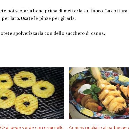
ete poi scolarla bene prima di metterla sul fuoco. La cottura 
i per lato. Usate le pinze per girarla.
 potete spolverizzarla con dello zucchero di canna.
Q al pepe verde con caramello
Ananas grigliato al barbecue