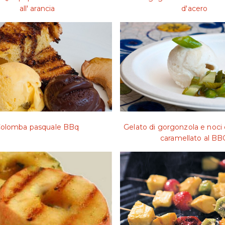
all' arancia
d'acero
olomba pasquale BBq
Gelato di gorgonzola e noci
caramellato al BB