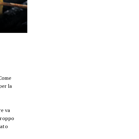
 Come
per la
re va
ciroppo
dato