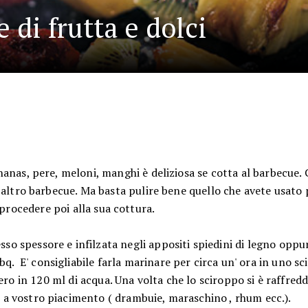
 di frutta e dolci
anas, pere, meloni, manghi è deliziosa se cotta al barbecue.
n altro barbecue. Ma basta pulire bene quello che avete usato 
procedere poi alla sua cottura.
tesso spessore e infilzata negli appositi spiedini di legno oppu
q. E' consigliabile farla marinare per circa un' ora in uno s
ro in 120 ml di acqua. Una volta che lo sciroppo si è raffred
e a vostro piacimento ( drambuie, maraschino , rhum ecc.).