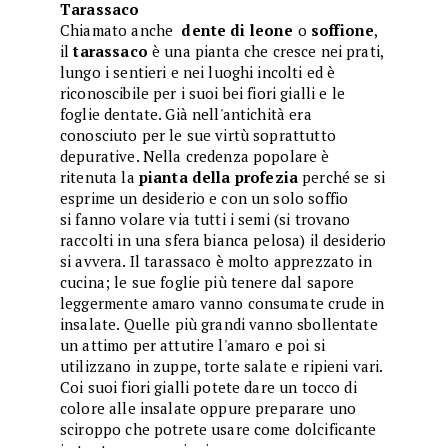
Tarassaco
Chiamato anche
dente di leone
o
soffione
,
il
tarassaco
è una pianta che cresce nei prati,
lungo i sentieri e nei luoghi incolti ed è
riconoscibile per i suoi bei fiori gialli e le
foglie dentate. Già nell'antichità era
conosciuto per le sue virtù soprattutto
depurative. Nella credenza popolare è
ritenuta la
pianta della profezia
perché se si
esprime un desiderio e con un solo soffio
si fanno volare via tutti i semi (si trovano
raccolti in una sfera bianca pelosa) il desiderio
si avvera. Il tarassaco è molto apprezzato in
cucina; le sue foglie più tenere dal sapore
leggermente amaro vanno consumate crude in
insalate. Quelle più grandi vanno sbollentate
un attimo per attutire l'amaro e poi si
utilizzano in zuppe, torte salate e ripieni vari.
Coi suoi fiori gialli potete dare un tocco di
colore alle insalate oppure preparare uno
sciroppo che potrete usare come dolcificante