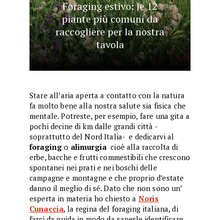
Foraging estivo: le 12
piante più comuni da
raccogliere per la nostra
tavola
Stare all’aria aperta a contatto con la natura
fa molto bene alla nostra salute sia fisica che
mentale. Potreste, per esempio, fare una gita a
pochi decine di km dalle grandi città -
soprattutto del Nord Italia- e dedicarvi al
foraging
o
alimurgia
cioè alla raccolta di
erbe, bacche e frutti commestibili che crescono
spontanei nei prati e nei boschi delle
campagne e montagne e che proprio d’estate
danno il meglio di sé. Dato che non sono un’
esperta in materia ho chiesto a
Noris
Cunaccia
, la regina del foraging italiana, di
farci da guida in modo da saperle identificare