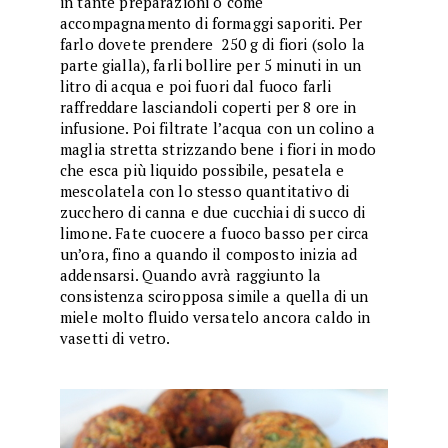
in tante preparazioni o come
accompagnamento di formaggi saporiti. Per
farlo dovete prendere 250 g di fiori (solo la
parte gialla), farli bollire per 5 minuti in un
litro di acqua e poi fuori dal fuoco farli
raffreddare lasciandoli coperti per 8 ore in
infusione. Poi filtrate l’acqua con un colino a
maglia stretta strizzando bene i fiori in modo
che esca più liquido possibile, pesatela e
mescolatela con lo stesso quantitativo di
zucchero di canna e due cucchiai di succo di
limone. Fate cuocere a fuoco basso per circa
un’ora, fino a quando il composto inizia ad
addensarsi. Quando avrà raggiunto la
consistenza sciropposa simile a quella di un
miele molto fluido versatelo ancora caldo in
vasetti di vetro.