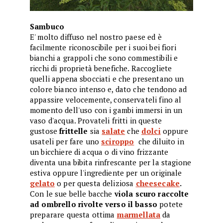
Sambuco
E' molto diffuso nel nostro paese ed è
facilmente riconoscibile per i suoi bei fiori
bianchi a grappoli che sono commestibili e
ricchi di proprietà benefiche. Raccogliete
quelli appena sbocciati e che presentano un
colore bianco intenso e, dato che tendono ad
appassire velocemente, conservateli fino al
momento dell'uso con i gambi immersi in un
vaso d'acqua. Provateli fritti in queste
gustose
frittelle
sia
salate
che
dolci
oppure
usateli per fare uno
sciroppo
che diluito in
un bicchiere di acqua o di vino frizzante
diventa una bibita rinfrescante per la stagione
estiva oppure l'ingrediente per un originale
gelato
o
per questa
deliziosa
cheesecake
.
Con le sue belle bacche
viola scuro raccolte
ad ombrello rivolte verso il basso
potete
preparare questa ottima
marmellata
da