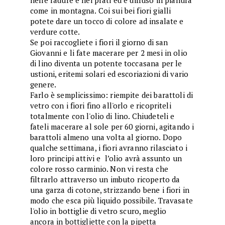
nelle radure e nei prati ed è diffuso in pianura
come in montagna. Coi sui bei fiori gialli
potete dare un tocco di colore ad insalate e
verdure cotte.
Se poi raccogliete i fiori il giorno di san
Giovanni e li fate macerare per 2 mesi in olio
di lino diventa un potente toccasana per le
ustioni, eritemi solari ed escoriazioni di vario
genere.
Farlo è semplicissimo: riempite dei barattoli di
vetro con i fiori fino all'orlo e ricopriteli
totalmente con l'olio di lino. Chiudeteli e
fateli macerare al sole per 60 giorni, agitando i
barattoli almeno una volta al giorno. Dopo
qualche settimana, i fiori avranno rilasciato i
loro principi attivi e l’olio avrà assunto un
colore rosso carminio. Non vi resta che
filtrarlo attraverso un imbuto ricoperto da
una garza di cotone, strizzando bene i fiori in
modo che esca più liquido possibile. Travasate
l'olio in bottiglie di vetro scuro, meglio
ancora in bottigliette con la pipetta