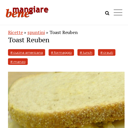
Ricette
»
spuntini
» Toast Reuben
Toast Reuben
# cucina americana
# formaggio
# lunch
# crauti
# manzo