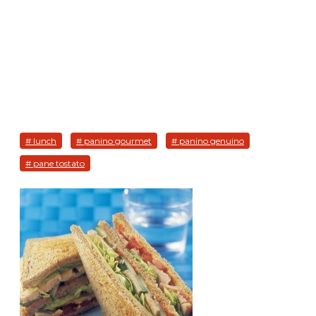
# lunch
# panino gourmet
# panino genuino
# pane tostato