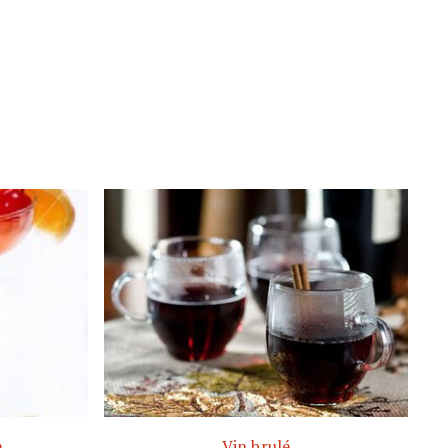
m
Vin brulé