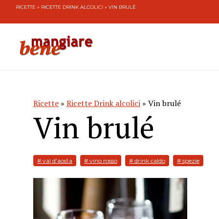
RICETTE
»
RICETTE DRINK ALCOLICI
» VIN BRULÉ
Ricette
»
Ricette Drink alcolici
» Vin brulé
Vin brulé
# val d'aosta
# vino rosso
# drink caldo
# spezie