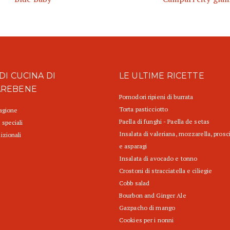
DI CUCINA DI
LE ULTIME RICETTE
AREBENE
Pomodori ripieni di burrata
Torta pasticciotto
tagione
Paella di funghi - Paella de setas
 speciali
Insalata di valeriana, mozzarella, prosc
izionali
e asparagi
Insalata di avocado e tonno
Crostoni di stracciatella e ciliegie
Cobb salad
Bourbon and Ginger Ale
Gazpacho di mango
Cookies per i nonni