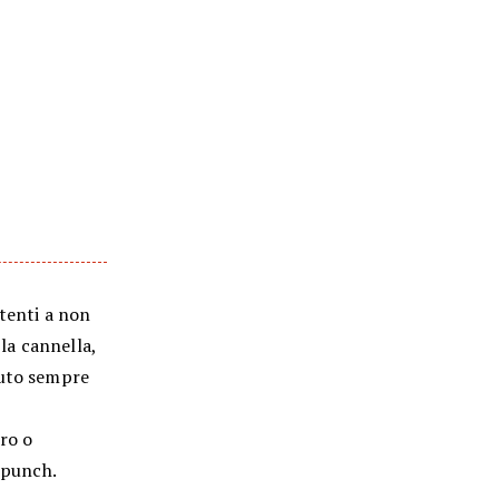
ttenti a non
 la cannella,
nuto sempre
ro o
a punch.