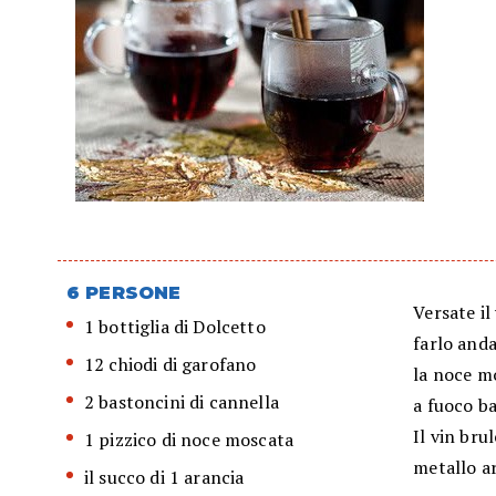
6 PERSONE
Versate il
1 bottiglia di Dolcetto
farlo anda
12 chiodi di garofano
la noce m
2 bastoncini di cannella
a fuoco ba
Il vin bru
1 pizzico di noce moscata
metallo ar
il succo di 1 arancia