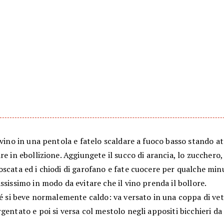
 vino in una pentola e fatelo scaldare a fuoco basso stando a
re in ebollizione. Aggiungete il succo di arancia, lo zucchero,
oscata ed i chiodi di garofano e fate cuocere per qualche mi
ssissimo in modo da evitare che il vino prenda il bollore.
lé si beve normalemente caldo: va versato in una coppa di vet
gentato e poi si versa col mestolo negli appositi bicchieri d