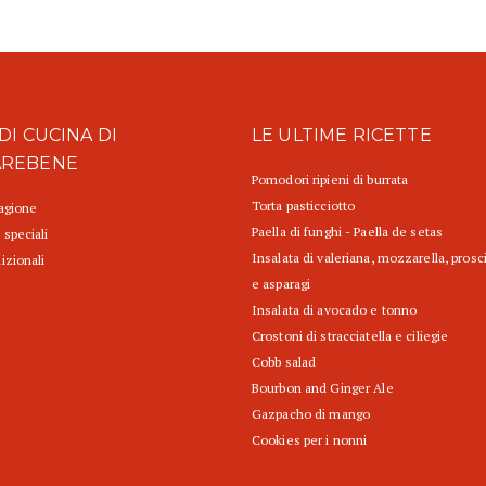
DI CUCINA DI
LE ULTIME RICETTE
AREBENE
Pomodori ripieni di burrata
Torta pasticciotto
tagione
Paella di funghi - Paella de setas
 speciali
Insalata di valeriana, mozzarella, prosc
izionali
e asparagi
Insalata di avocado e tonno
Crostoni di stracciatella e ciliegie
Cobb salad
Bourbon and Ginger Ale
Gazpacho di mango
Cookies per i nonni