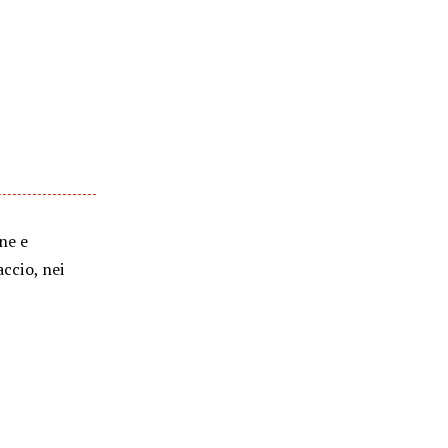
ene e
accio, nei