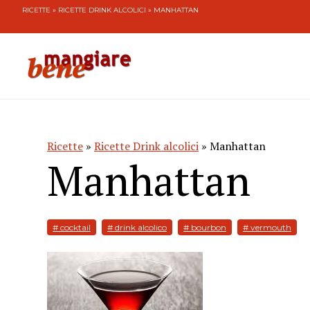
RICETTE
»
RICETTE DRINK ALCOLICI
» MANHATTAN
Ricette
»
Ricette Drink alcolici
» Manhattan
Manhattan
# cocktail
# drink alcolico
# bourbon
# vermouth