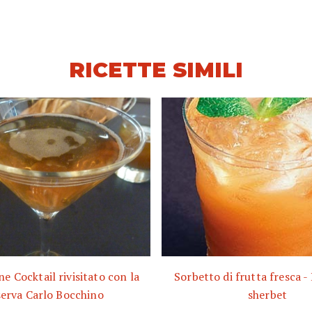
RICETTE SIMILI
 Cocktail rivisitato con la
Sorbetto di frutta fresca -
serva Carlo Bocchino
sherbet