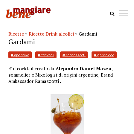
Ricette
»
Ricette Drink alcolici
» Gardami
Gardami
# aperitivo
# cocktail
# ramazzotti
# garda doc
E' il cocktail creato da
Alejandro Daniel Mazza,
s
ommelier e Mixologist di origini argentine, Brand
Ambassador Ramazzotti .