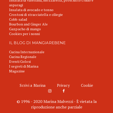
Insalata di valeriana, mozzarella, prosciutto crudo e
asparagi
Insalata di avocado e tonno
Crostoni di stracciatella e ciliegie
Cobb salad
Bourbon and Ginger Ale
Gazpacho di mango
Cookies per i nonni
IL BLOG DI MANGIAREBENE
Cucina Internazionale
Cucina Regionale
Eventi Golosi
I segreti di Marina
Magazine
Scrivi a Marina
Privacy
Cookie
© 1996 - 2020 Marina Malvezzi - È vietata la
riproduzione anche parziale