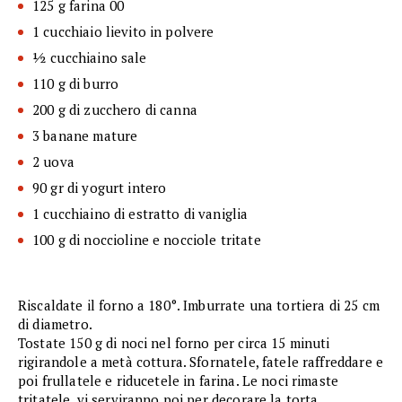
125 g farina 00
1 cucchiaio lievito in polvere
½ cucchiaino sale
110 g di burro
200 g di zucchero di canna
3 banane mature
2 uova
90 gr di yogurt intero
1 cucchiaino di estratto di vaniglia
100 g di noccioline e nocciole tritate
Riscaldate il forno a 180°. Imburrate una tortiera di 25 cm
di diametro.
Tostate 150 g di noci nel forno per circa 15 minuti
rigirandole a metà cottura. Sfornatele, fatele raffreddare e
poi frullatele e riducetele in farina. Le noci rimaste
tritatele, vi serviranno poi per decorare la torta.