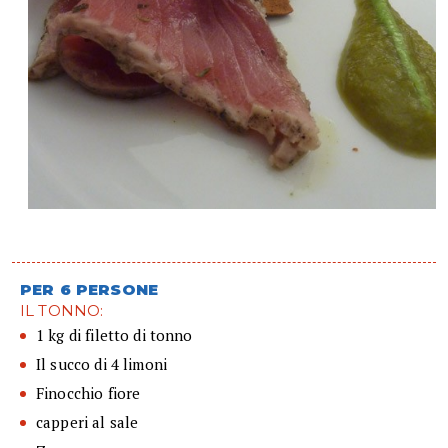
PER 6 PERSONE
IL TONNO:
1 kg di filetto di tonno
Il succo di 4 limoni
Finocchio fiore
capperi al sale