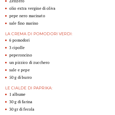
Zenzero
olio extra vergine di oliva
pepe nero macinato
sale fino marino
LA CREMA DI POMODORI VERDI:
6 pomodori
3 cipolle
peperoncino
un pizzico di zucchero
sale e pepe
50 g di burro
LE CIALDE DI PAPRIKA:
1 albume
30 g di farina
30 gr di fecola