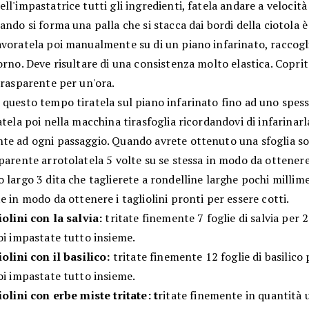
ll'impastatrice tutti gli ingredienti, fatela andare a velocit
ando si forma una palla che si stacca dai bordi della ciotola è
avoratela poi manualmente su di un piano infarinato, raccogl
orno. Deve risultare di una consistenza molto elastica. Coprit
trasparente per un'ora.
questo tempo tiratela sul piano infarinato fino ad uno spess
atela poi nella macchina tirasfoglia ricordandovi di infarinarl
te ad ogni passaggio. Quando avrete ottenuto una sfoglia sot
parente arrotolatela 5 volte su se stessa in modo da ottener
 largo 3 dita che taglierete a rondelline larghe pochi millime
te
in modo da ottenere i tagliolini pronti per essere cotti.
iolini con la salvia:
tritate finemente 7 foglie di salvia per 2
oi impastate tutto insieme.
iolini con il basilico:
tritate finemente 12 foglie di basilico 
oi impastate tutto insieme.
iolini con erbe miste tritate: t
ritate finemente in quantità 