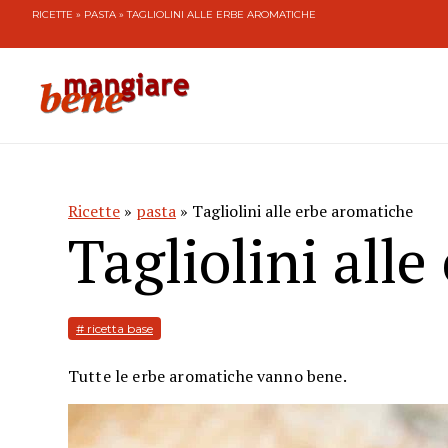
RICETTE
»
PASTA
» TAGLIOLINI ALLE ERBE AROMATICHE
Ricette
»
pasta
» Tagliolini alle erbe aromatiche
Tagliolini all
# ricetta base
Tutte le erbe aromatiche vanno bene.