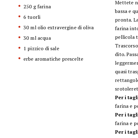
Mettete ne
250 g farina
bassa e qu
6 tuorli
pronta. L
30 ml olio extravergine di oliva
farina int
pellicola 
30 ml acqua
Trascorso 
1 pizzico di sale
dito. Pass
erbe aromatiche prescelte
leggermen
quasi tras
rettangolo
srotolere
Per i tagl
farina e p
Per i tagl
farina e p
Per i tagl