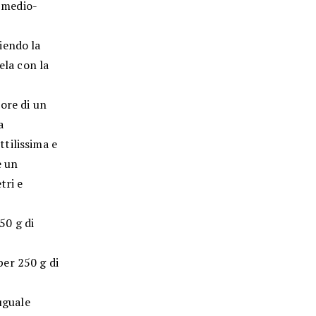
à medio-
iendo la
ela con la
ore di un
a
tilissima e
e un
tri e
50 g di
per 250 g di
uguale