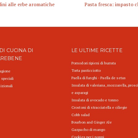
lini alle erbe aromatiche
Pasta fresca: impasto c
DI CUCINA DI
LE ULTIME RICETTE
AREBENE
Pomodori ripieni di burrata
Torta pasticciotto
tagione
Paella di funghi - Paella de setas
 speciali
Insalata di valeriana, mozzarella, prosc
izionali
e asparagi
Insalata di avocado e tonno
Crostoni di stracciatella e ciliegie
Cobb salad
Bourbon and Ginger Ale
Gazpacho di mango
Cookies per i nonni