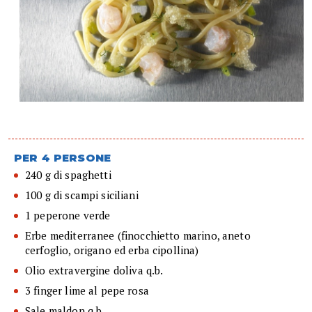
PER 4 PERSONE
240 g di spaghetti
100 g di scampi siciliani
1 peperone verde
Erbe mediterranee (finocchietto marino, aneto
cerfoglio, origano ed erba cipollina)
Olio extravergine doliva q.b.
3 finger lime al pepe rosa
Sale maldon q.b.