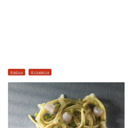
# estiva
# moderna