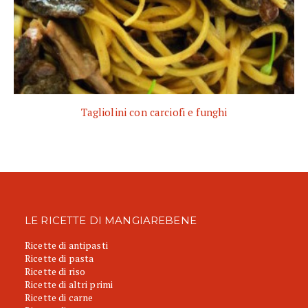
Tagliolini con carciofi e funghi
LE RICETTE DI MANGIAREBENE
Ricette di antipasti
Ricette di pasta
Ricette di riso
Ricette di altri primi
Ricette di carne