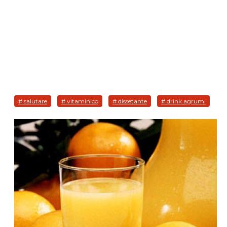
# salutare
# vitaminico
# dissetante
# drink agrumi