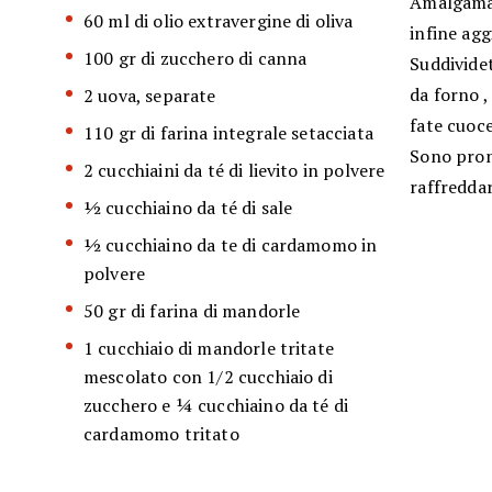
Amalgamate
60 ml di olio extravergine di oliva
infine ag
100 gr di zucchero di canna
Suddividet
da forno ,
2 uova, separate
fate cuoce
110 gr di farina integrale setacciata
Sono pront
2 cucchiaini da té di lievito in polvere
raffreddar
½ cucchiaino da té di sale
½ cucchiaino da te di cardamomo in
polvere
50 gr di farina di mandorle
1 cucchiaio di mandorle tritate
mescolato con 1/2 cucchiaio di
zucchero e ¼ cucchiaino da té di
cardamomo tritato