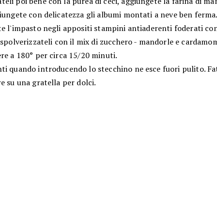
li poi bene con la purea di ceci, aggiungete la farina di ma
giungete con delicatezza gli albumi montati a neve ben ferma
e l'impasto negli appositi stampini antiaderenti foderati con
 spolverizzateli con il mix di zucchero - mandorle e cardamom
re a 180° per circa 15/20 minuti.
i quando introducendo lo stecchino ne esce fuori pulito. Fat
e su una gratella per dolci.