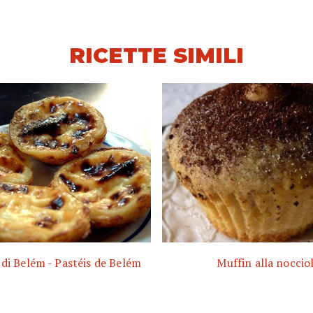
RICETTE SIMILI
 di Belém - Pastéis de Belém
Muffin alla noccio