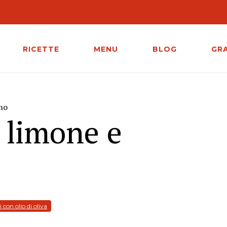
RICETTE
MENU
BLOG
GR
mo
, limone e
i con olio di oliva