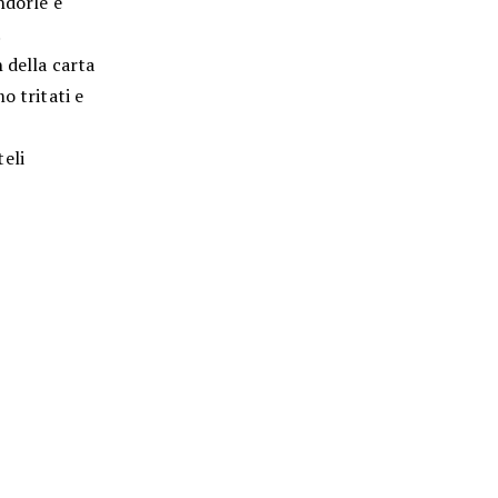
ndorle e
.
 della carta
o tritati e
eli