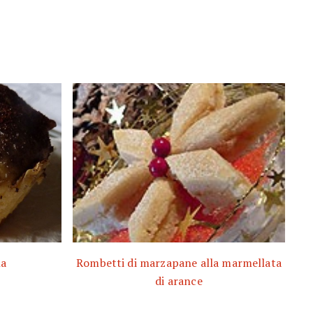
la
Rombetti di marzapane alla marmellata
di arance