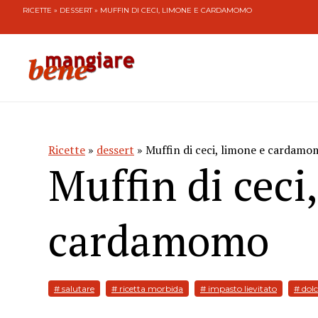
RICETTE
»
DESSERT
» MUFFIN DI CECI, LIMONE E CARDAMOMO
Ricette
»
dessert
» Muffin di ceci, limone e cardamo
Muffin di ceci
cardamomo
# salutare
# ricetta morbida
# impasto lievitato
# dolc