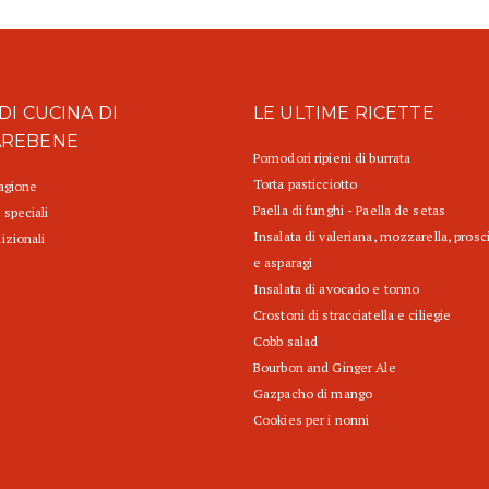
DI CUCINA DI
LE ULTIME RICETTE
AREBENE
Pomodori ripieni di burrata
Torta pasticciotto
tagione
Paella di funghi - Paella de setas
 speciali
Insalata di valeriana, mozzarella, prosc
izionali
e asparagi
Insalata di avocado e tonno
Crostoni di stracciatella e ciliegie
Cobb salad
Bourbon and Ginger Ale
Gazpacho di mango
Cookies per i nonni