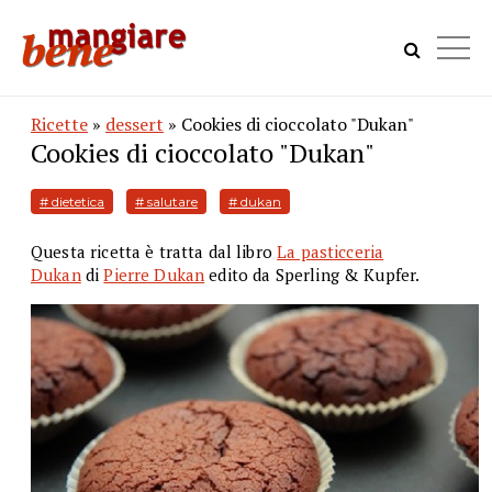
Ricette
»
dessert
» Cookies di cioccolato "Dukan"
Cookies di cioccolato "Dukan"
# dietetica
# salutare
# dukan
Questa ricetta è tratta dal libro
La pasticceria
Dukan
di
Pierre Dukan
edito da Sperling & Kupfer.