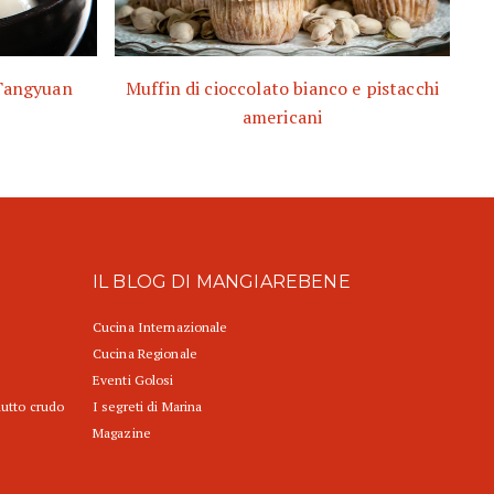
 Tangyuan
Muffin di cioccolato bianco e pistacchi
americani
IL BLOG DI MANGIAREBENE
Cucina Internazionale
Cucina Regionale
Eventi Golosi
iutto crudo
I segreti di Marina
Magazine