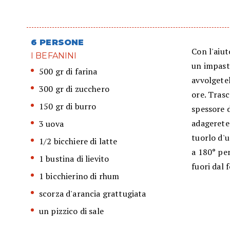
6 PERSONE
Con l'aiut
I BEFANINI
un impast
500 gr di farina
avvolgetel
300 gr di zucchero
ore. Tras
150 gr di burro
spessore d
adagerete 
3 uova
tuorlo d'u
1/2 bicchiere di latte
a 180° per
1 bustina di lievito
fuori dal 
1 bicchierino di rhum
scorza d'arancia grattugiata
un pizzico di sale