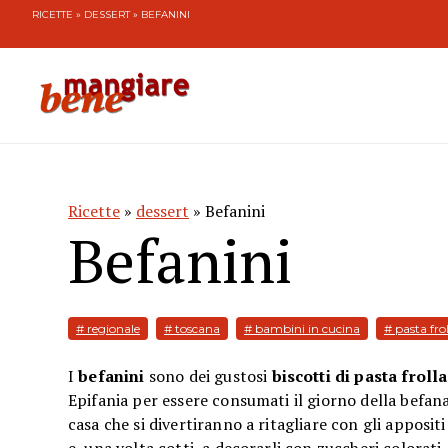
RICETTE
»
DESSERT
» BEFANINI
Ricette
»
dessert
» Befanini
Befanini
# regionale
# toscana
# bambini in cucina
# pasta fro
I
befanini
sono dei gustosi
biscotti di pasta frolla
Epifania per essere consumati il giorno della befana.
casa che si divertiranno a ritagliare con gli appositi