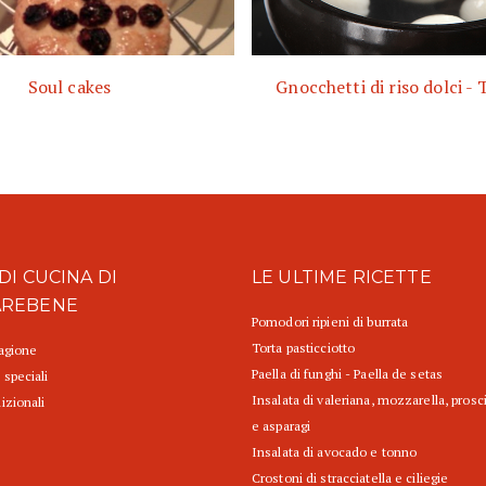
Soul cakes
Gnocchetti di riso dolci -
DI CUCINA DI
LE ULTIME RICETTE
AREBENE
Pomodori ripieni di burrata
Torta pasticciotto
tagione
Paella di funghi - Paella de setas
 speciali
Insalata di valeriana, mozzarella, prosc
izionali
e asparagi
Insalata di avocado e tonno
Crostoni di stracciatella e ciliegie