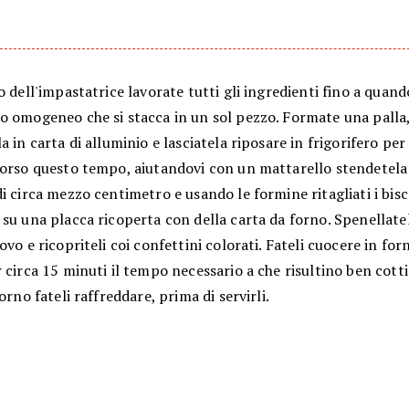
o dell'impastatrice lavorate tutti gli ingredienti fino a quan
o omogeneo che si stacca in un sol pezzo. Formate una palla
a in carta di alluminio e lasciatela riposare in frigorifero p
corso questo tempo, aiutandovi con un mattarello stendetela
i circa mezzo centimetro e usando le formine ritagliati i bisc
su una placca ricoperta con della carta da forno. Spenellate
ovo e ricopriteli coi confettini colorati. Fateli cuocere in for
 circa 15 minuti il tempo necessario a che risultino ben cotti
forno fateli raffreddare, prima di servirli.