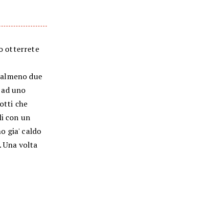
do otterrete
,
er almeno due
 ad uno
otti che
li con un
no gia' caldo
. Una volta