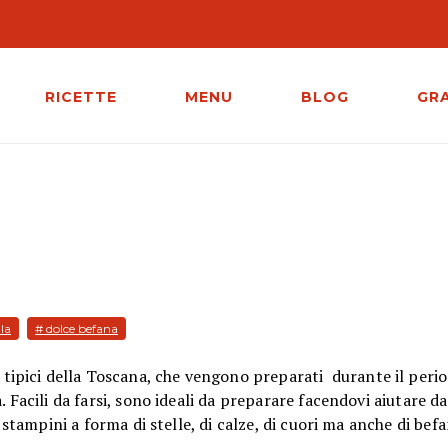
RICETTE
MENU
BLOG
GR
lla
# dolce befana
tipici della Toscana, che vengono preparati durante il perio
 Facili da farsi, sono ideali da preparare facendovi aiutare dai
 stampini a forma di stelle, di calze, di cuori ma anche di bef