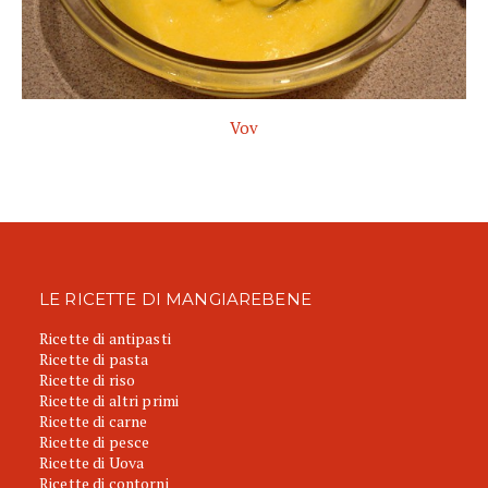
Vov
LE RICETTE DI MANGIAREBENE
Ricette di antipasti
Ricette di pasta
Ricette di riso
Ricette di altri primi
Ricette di carne
Ricette di pesce
Ricette di Uova
Ricette di contorni