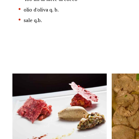
olio d'oliva q. b.
sale q.b.