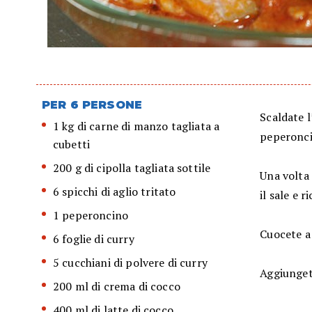
PER 6 PERSONE
Scaldate l
1 kg di carne di manzo tagliata a
peperonci
cubetti
200 g di cipolla tagliata sottile
Una volta 
6 spicchi di aglio tritato
il sale e 
1 peperoncino
Cuocete a
6 foglie di curry
5 cucchiani di polvere di curry
Aggiungete
200 ml di crema di cocco
400 ml di latte di cocco