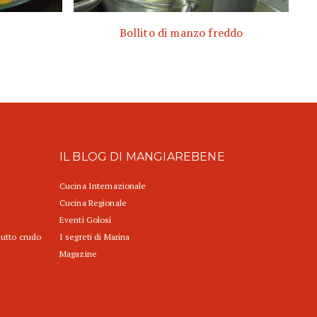
Bollito di manzo freddo
IL BLOG DI MANGIAREBENE
Cucina Internazionale
Cucina Regionale
Eventi Golosi
iutto crudo
I segreti di Marina
Magazine