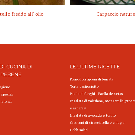
tello freddo all' olio
Carpaccio nature
DI CUCINA DI
LE ULTIME RICETTE
AREBENE
Pomodori ripieni di burrata
Torta pasticciotto
tagione
Paella di funghi - Paella de setas
 speciali
Insalata di valeriana, mozzarella, prosc
izionali
e asparagi
Insalata di avocado e tonno
Crostoni di stracciatella e ciliegie
Cobb salad