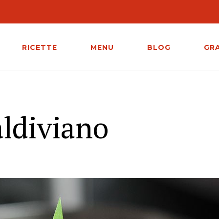
RICETTE
MENU
BLOG
GR
ldiviano