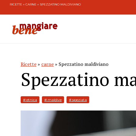
RICETTE
»
CARNE
» SPEZZATINO MALDIVIANO
Ricette
»
carne
» Spezzatino maldiviano
Spezzatino ma
# etnica
# maldive
# speziata