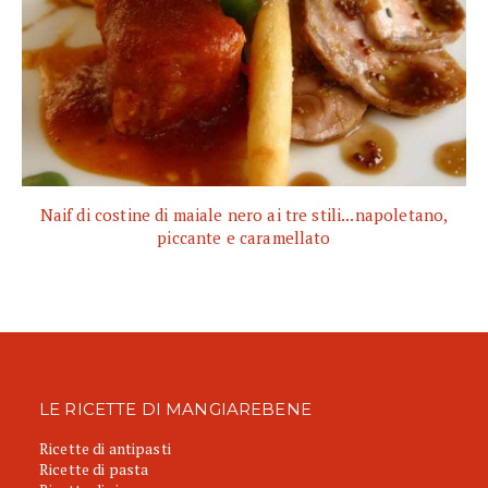
Naif di costine di maiale nero ai tre stili...napoletano,
piccante e caramellato
LE RICETTE DI MANGIAREBENE
Ricette di antipasti
Ricette di pasta