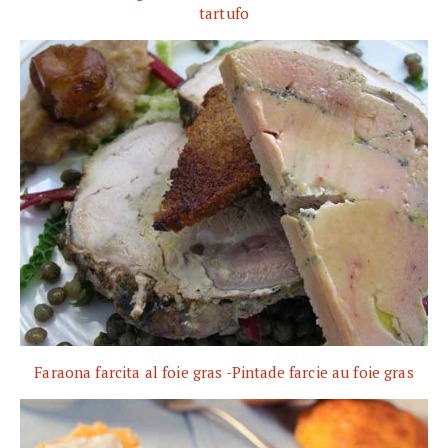
tartufo
Faraona farcita al foie gras -Pintade farcie au foie gras