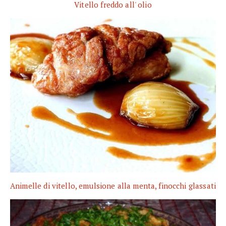
Vitello freddo all' olio
Animelle di vitello, emulsione alla menta, finocchi glassati