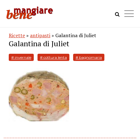
Ricette
»
antipasti
» Galantina di Juliet
Galantina di Juliet
# invernale
# cottura lenta
# bagnomaria