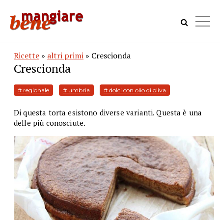
Ricette
»
altri primi
» Crescionda
Crescionda
# regionale
# umbria
# dolci con olio di oliva
Di questa torta esistono diverse varianti. Questa è una
delle più conosciute.