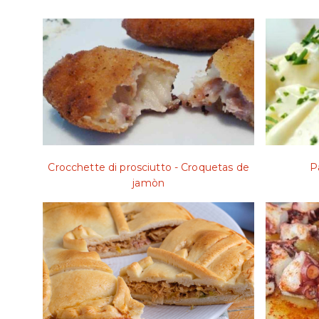
Crocchette di prosciutto - Croquetas de
Pa
jamòn