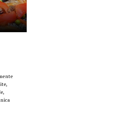
amente
ite,
le,
unica