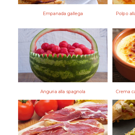
Empanada gallega
Polpo all
Anguria alla spagnola
Crema ca