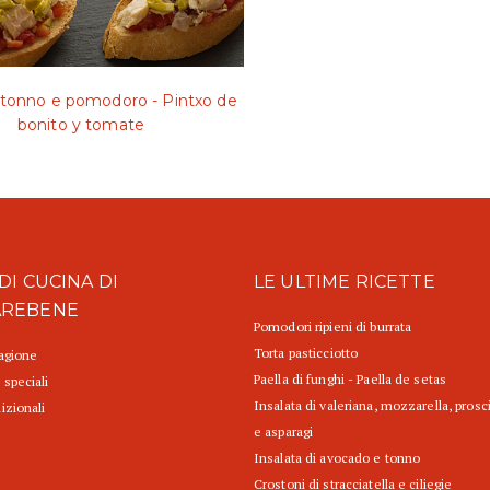
i tonno e pomodoro - Pintxo de
bonito y tomate
DI CUCINA DI
LE ULTIME RICETTE
AREBENE
Pomodori ripieni di burrata
Torta pasticciotto
tagione
Paella di funghi - Paella de setas
 speciali
Insalata di valeriana, mozzarella, prosc
izionali
e asparagi
Insalata di avocado e tonno
Crostoni di stracciatella e ciliegie