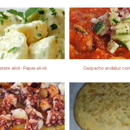
tate alioli -Papas ali-oli
Gazpacho andaluz con