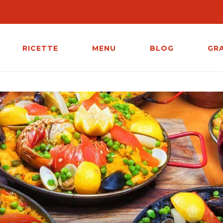
RICETTE
MENU
BLOG
GR