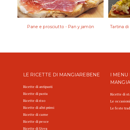
Pane e prosciutto - Pan y jamòn
Tartina d
LE RICETTE DI MANGIAREBENE
I MENU 
MANGI
Ricette di antipasti
Ricette di pasta
Ricette di s
Ricette di riso
Le occasioni
Ricette di altri primi
Le feste trad
Ricette di carne
Ricette di pesce
Ricette di Uova