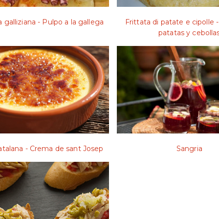
a galliziana - Pulpo a la gallega
Frittata di patate e cipolle -
patatas y cebolla
talana - Crema de sant Josep
Sangria