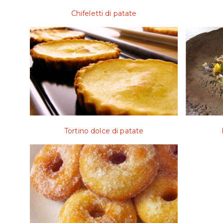
Chifeletti di patate
Tortino dolce di patate