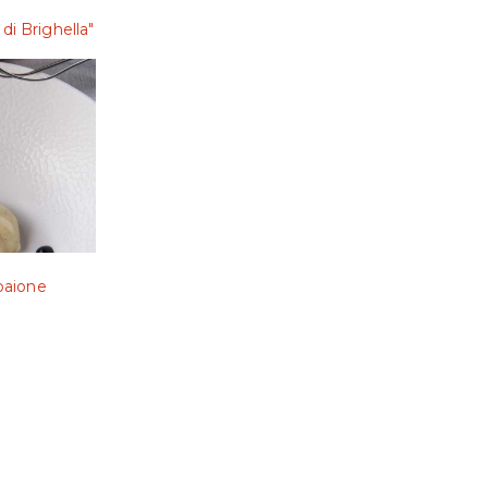
di Brighella"
baione