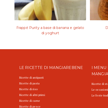
Frappé Purity a base di banana e gelato
D
di yoghurt
LE RICETTE DI MANGIAREBENE
I MENU 
MANGI
Ricette di antipasti
Ricette di pasta
Ricette di s
Ricette di riso
Le occasioni
Ricette di altri primi
Le feste trad
Ricette di carne
Ricette di pesce