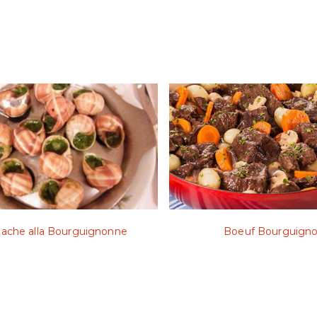
ache alla Bourguignonne
Boeuf Bourguign