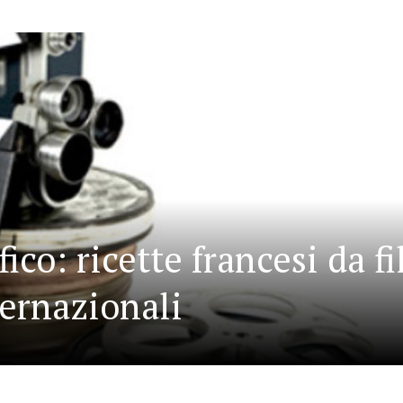
co: ricette francesi da f
ternazionali