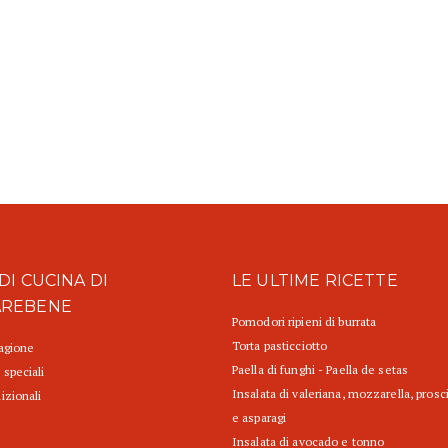
DI CUCINA DI
LE ULTIME RICETTE
AREBENE
Pomodori ripieni di burrata
Torta pasticciotto
tagione
Paella di funghi - Paella de setas
 speciali
Insalata di valeriana, mozzarella, prosc
izionali
e asparagi
Insalata di avocado e tonno