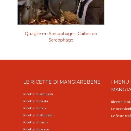
Quaglie en Sarcophage - Cailles en
Sarcophage
LE RICETTE DI MANGIAREBENE
I MENU 
MANGI
Ricette di antipasti
Ricette di pasta
Ricette di s
Ricette di riso
Le occasioni
Ricette di altri primi
Le feste trad
Ricette di carne
Ricette di pesce