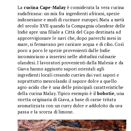
La
cucina Cape-Malay
è considerata la vera cucina
sudafricana: un mix fra ingredienti africani, spezie
indonesiane e modi di cucinare europei. Nata a metà
del secolo XVII quando la Compagnia olandese delle
Indie apre una filiale a Città del Capo destinata ad
approvvigionare le navi che, dopo parecchi mesi in
mare, si fermavano per caricare acqua e di cibo. Così
poco a poco le spezie provenienti dalle Indie
incominciano a inserirsi nelle abitudini culinarie
olandesi. I lavoratori provenienti dalla Malesia e da
Giava hanno aggiunto sapori orientali agli
ingredienti locali creando curries dai vari sapori e
soprattutto mescolando il sapore dolce a quello
agro-acido che è una delle principali caratteristiche
della cucina Malay. Tipico esempio è il
bobotie
, una
ricetta originaria di Giava, a base di carne tritata
aromatizzata con un curry dolce e addolcito da uva
passa e la scorza di limone.