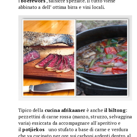
i
boerewors
, salsicce speziate. Il tutto viene
abbinato a dell’ ottima birra e vini locali.
Tipico della
cucina afrikaaner
è anche
il biltong
:
pezzettini di carne rossa (manzo, struzzo, selvaggina
varia) essiccata da accompagnare all'aperitivo e
il
potjiekos
uno stufato a base di carne e verdura
che va cucinato per ore sui carboni ardenti dentro al