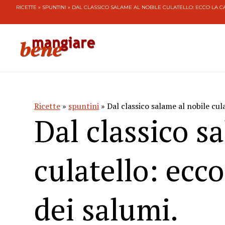
RICETTE
»
SPUNTINI
» DAL CLASSICO SALAME AL NOBILE CULATELLO: ECCO LA CA
Ricette
»
spuntini
» Dal classico salame al nobile cula
Dal classico s
culatello: ecco
dei salumi.