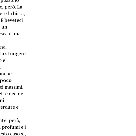
e possono
e, però. La
te la birra,
 E beveteci
n un
esca e una
ana.
da stringere
o e
i
 anche
a poco
ei massimi.
ette decine
ni
verdure e
nte, però,
i profumi e i
esto caso sì,