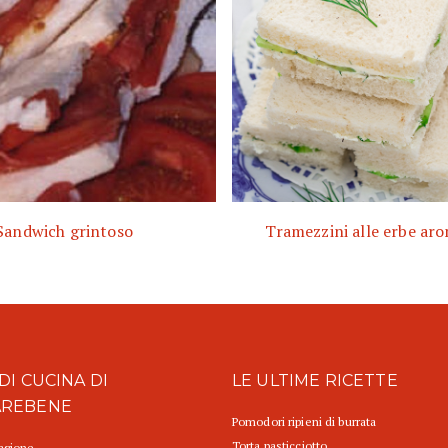
Sandwich grintoso
Tramezzini alle erbe ar
DI CUCINA DI
LE ULTIME RICETTE
AREBENE
Pomodori ripieni di burrata
Torta pasticciotto
tagione