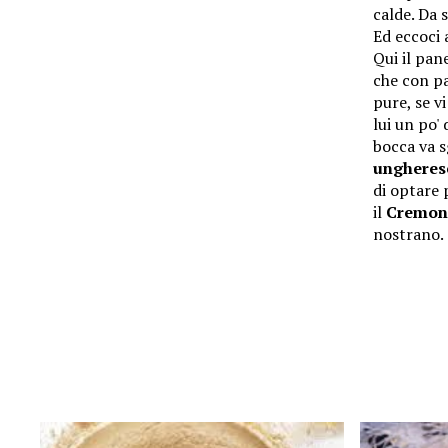
calde. Da s
Ed eccoci 
Qui il pan
che con pa
pure, se v
lui un po'
bocca va s
ungheres
di optare 
il
Cremon
nostrano.