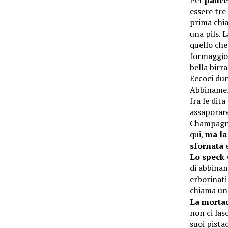
Per
pance
essere tre
prima chia
una pils.
quello che
formaggio 
bella birr
Eccoci du
Abbinament
fra le dit
assaporare
Champagne
qui,
ma la
sfornata
Lo speck
di abbinam
erborinati
chiama un 
La morta
non ci las
suoi pista