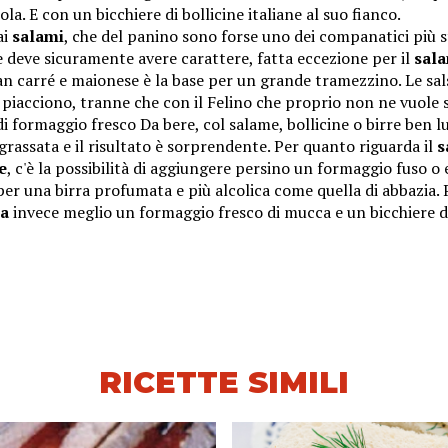
ola. E con un bicchiere di bollicine italiane al suo fianco.
ai
salami
, che del panino sono forse uno dei companatici più s
e deve sicuramente avere carattere, fatta eccezione per il
sal
n carré e maionese è la base per un grande tramezzino. Le sal
i piacciono, tranne che con il Felino che proprio non ne vuole 
 di formaggio fresco Da bere, col salame, bollicine o birre ben l
grassata e il risultato è sorprendente. Per quanto riguarda il
s
e
, c'è la possibilità di aggiungere persino un formaggio fuso o
per una birra profumata e più alcolica come quella di abbazia. 
a
invece meglio un formaggio fresco di mucca e un bicchiere 
RICETTE SIMILI