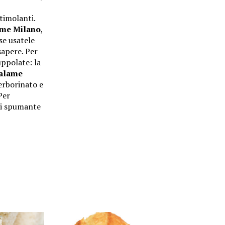
timolanti.
ame Milano
,
se usatele
sapere. Per
uppolate: la
alame
 erborinato e
Per
di spumante