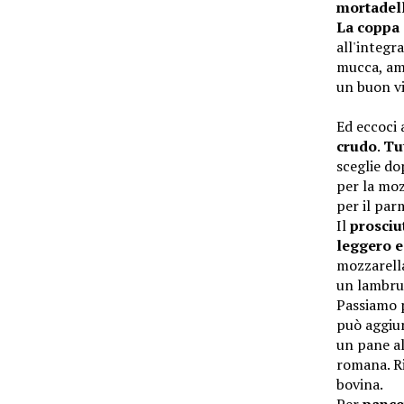
mortadel
La coppa
all'integr
mucca, ama
un buon v
Ed eccoci 
crudo
.
Tu
sceglie do
per la moz
per il par
Il
prosciu
leggero e
mozzarella
un lambru
Passiamo 
può aggiun
un pane al
romana. R
bovina.