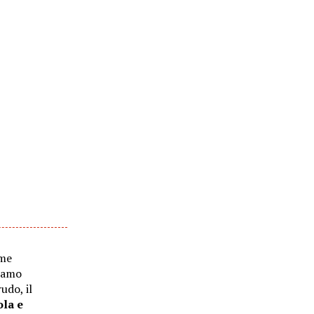
ome
liamo
rudo, il
ola e