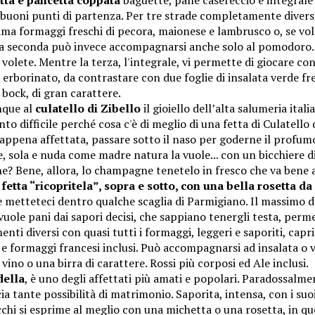
tta e pancetta coppata
baguette, pane casereccio e integral
 buoni punti di partenza. Per tre strade completamente divers
ma formaggi freschi di pecora, maionese e lambrusco o, se vole
 La seconda può invece accompagnarsi anche solo al pomodoro.
 volete. Mentre la terza, l'integrale, vi permette di giocare co
erborinato, da contrastare con due foglie di insalata verde fr
a bock, di gran carattere.
nque al
culatello di Zibello
il gioiello dell’alta salumeria itali
o difficile perché cosa c'è di meglio di una fetta di Culatello 
a appena affettata, passare sotto il naso per goderne il profum
, sola e nuda come madre natura la vuole... con un bicchiere d
? Bene, allora, lo champagne tenetelo in fresco che va bene
 fetta “ricopritela”, sopra e sotto, con una bella rosetta d
e metteteci dentro qualche scaglia di Parmigiano. Il massimo d
vuole pani dai sapori decisi, che sappiano tenergli testa, perm
enti diversi con quasi tutti i formaggi, leggeri e saporiti, capri
 e formaggi francesi inclusi. Può accompagnarsi ad insalata o 
vino o una birra di carattere. Rossi più corposi ed Ale inclusi.
della
, è uno degli affettati più amati e popolari. Paradossalme
cia tante possibilità di matrimonio. Saporita, intensa, con i suo
cchi si esprime al meglio con una michetta o una rosetta, in qu