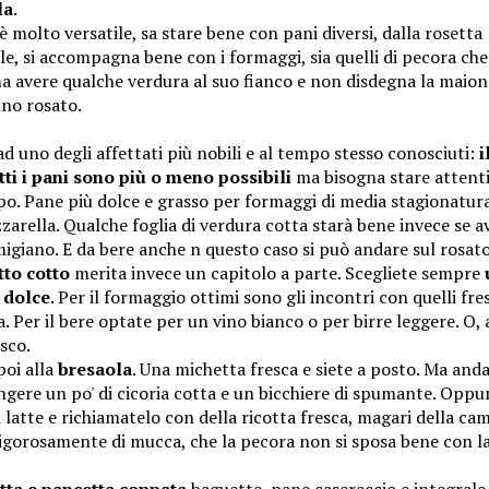
la
.
è molto versatile, sa stare bene con pani diversi, dalla rosetta
ale, si accompagna bene con i formaggi, sia quelli di pecora che 
 avere qualche verdura al suo fianco e non disdegna la maion
ino rosato.
ad uno degli affettati più nobili e al tempo stesso conosciuti:
i
tti i pani sono più o meno possibili
ma bisogna stare attenti 
po. Pane più dolce e grasso per formaggi di media stagionatura
zarella. Qualche foglia di verdura cotta starà bene invece se 
migiano. E da bere anche n questo caso si può andare sul rosato
tto cotto
merita invece un capitolo a parte. Scegliete sempre
 dolce
. Per il formaggio ottimi sono gli incontri con quelli fres
. Per il bere optate per un vino bianco o per birre leggere. O,
sco.
poi alla
bresaola
. Una michetta fresca e siete a posto. Ma anda
gere un po' di cicoria cotta e un bicchiere di spumante. Oppur
 latte e richiamatelo con della ricotta fresca, magari della c
igorosamente di mucca, che la pecora non si sposa bene con l