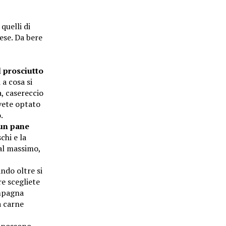
quelli di
ese. Da bere
l prosciutto
a cosa si
, casereccio
avete optato
.
un pane
chi e la
 al massimo,
ndo oltre si
e scegliete
ampagna
a carne