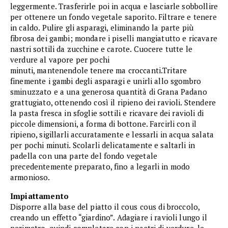
leggermente. Trasferirle poi in acqua e lasciarle sobbollire
per ottenere un fondo vegetale saporito. Filtrare e tenere
in caldo. Pulire gli asparagi, eliminando la parte più
fibrosa dei gambi; mondare i piselli mangiatutto e ricavare
nastri sottili da zucchine e carote. Cuocere tutte le
verdure al vapore per pochi
minuti, mantenendole tenere ma croccanti.Tritare
finemente i gambi degli asparagi e unirli allo sgombro
sminuzzato e a una generosa quantità di Grana Padano
grattugiato, ottenendo così il ripieno dei ravioli. Stendere
la pasta fresca in sfoglie sottili e ricavare dei ravioli di
piccole dimensioni, a forma di bottone. Farcirli con il
ripieno, sigillarli accuratamente e lessarli in acqua salata
per pochi minuti. Scolarli delicatamente e saltarli in
padella con una parte del fondo vegetale
precedentemente preparato, fino a legarli in modo
armonioso.
Impiattamento
Disporre alla base del piatto il cous cous di broccolo,
creando un effetto “giardino”. Adagiare i ravioli lungo il
perimetro, quindi completare con i nastri di verdure, le