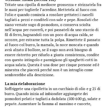
Tritate una cipolla di mediocre grossezza e strizzatela fra
le mani per toglierle l’acredine. Mettetela al fuoco con
l’olio e quando comincia a rosolare gettateci i naselli
tagliati a pezzi e conditeli con sale e pepe. Rosolati che
siano versate sugo di pomodoro, o conserva sciolta
nell’acqua per cuocerli, e poi passateli da uno staccio di
fil di ferro, bagnandoli con un poco di acqua calda, se
occorre, per estrarne tutta la polpa. Rimettete il passato
al fuoco col burro, la marsala, la noce moscata e quando
avrà alzato il bollore, se il sugo non avrà bisogno di
essere ristretto per ridurlo a giusta consistenza, condite
con questo intingolo e parmigiano gli spaghetti cotti in
acqua salata. Questa è una dose per cinque persone ed è
minestra che piacerà perché non è un intruglio come
sembrerebbe alla descrizione.
La mia rielaborazione
Soffriggete una cipolletta in un cucchiaio di olio e g 25 di
burro. Quando inizia ad imbiondire aggiungete dei
pomodori pelati e tagliati a dadolata (500-600 g), salate e
pepate. Aumentare la fiamma al massimo e cuocete,