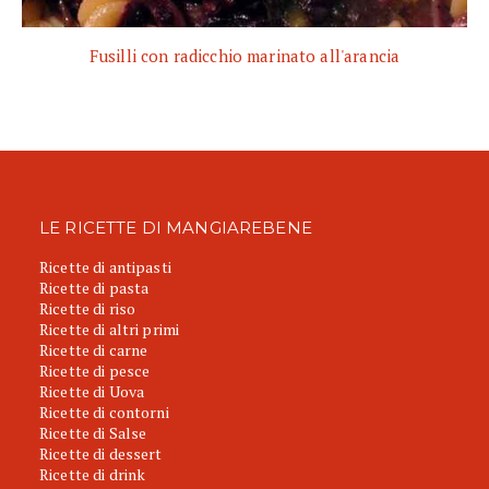
Fusilli con radicchio marinato all'arancia
LE RICETTE DI MANGIAREBENE
Ricette di antipasti
Ricette di pasta
Ricette di riso
Ricette di altri primi
Ricette di carne
Ricette di pesce
Ricette di Uova
Ricette di contorni
Ricette di Salse
Ricette di dessert
Ricette di drink