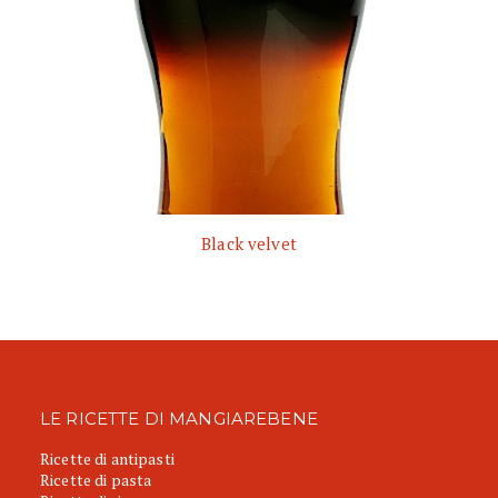
Black velvet
LE RICETTE DI MANGIAREBENE
Ricette di antipasti
Ricette di pasta