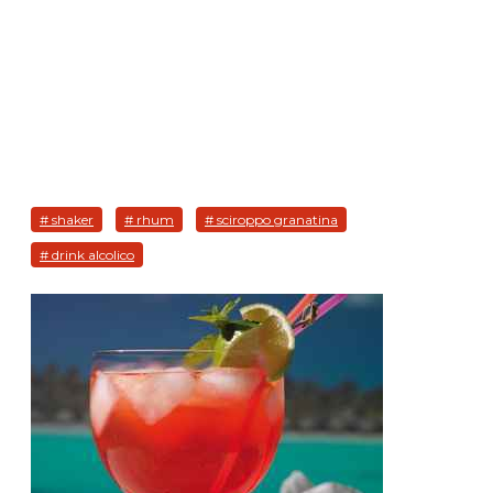
# shaker
# rhum
# sciroppo granatina
# drink alcolico