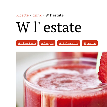
Ricette
»
drink
» W l' estate
W l' estate
# vitaminico
# fragole
# rinfrescante
# pesche