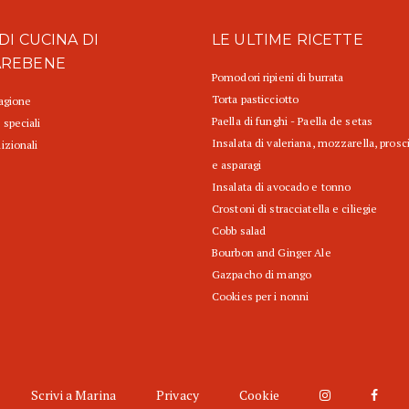
DI CUCINA DI
LE ULTIME RICETTE
AREBENE
Pomodori ripieni di burrata
Torta pasticciotto
tagione
Paella di funghi - Paella de setas
 speciali
Insalata di valeriana, mozzarella, prosc
izionali
e asparagi
Insalata di avocado e tonno
Crostoni di stracciatella e ciliegie
Cobb salad
Bourbon and Ginger Ale
Gazpacho di mango
Cookies per i nonni
Scrivi a Marina
Privacy
Cookie