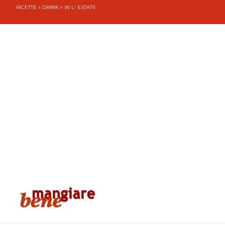
RICETTE
»
DRINK
» W L' ESTATE