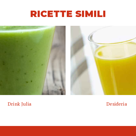
RICETTE SIMILI
Drink Julia
Desideria