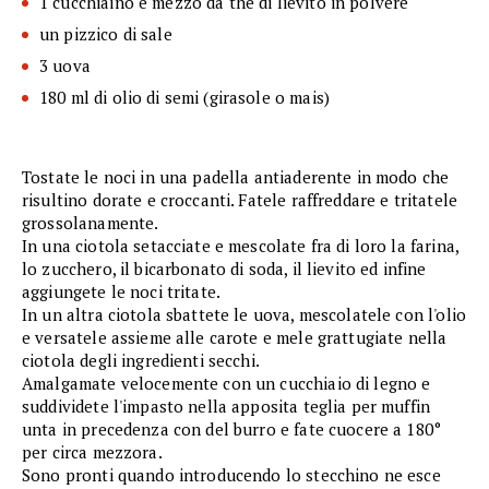
1 cucchiaino e mezzo da the di lievito in polvere
un pizzico di sale
3 uova
180 ml di olio di semi (girasole o mais)
Tostate le noci in una padella antiaderente in modo che
risultino dorate e croccanti. Fatele raffreddare e tritatele
grossolanamente.
In una ciotola setacciate e mescolate fra di loro la farina,
lo zucchero, il bicarbonato di soda, il lievito ed infine
aggiungete le noci tritate.
In un altra ciotola sbattete le uova, mescolatele con l'olio
e versatele assieme alle carote e mele grattugiate nella
ciotola degli ingredienti secchi.
Amalgamate velocemente con un cucchiaio di legno e
suddividete l'impasto nella apposita teglia per muffin
unta in precedenza con del burro e fate cuocere a 180°
per circa mezzora.
Sono pronti quando introducendo lo stecchino ne esce