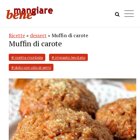
Ricette
»
dessert
» Muffin di carote
Muffin di carote
# ricetta morbida
# impasto lievitato
# dolci con olio di semi