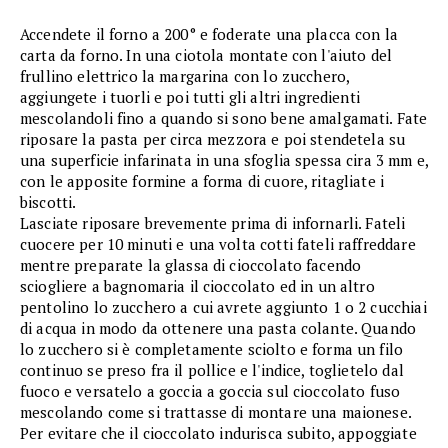
Accendete il forno a 200° e foderate una placca con la
carta da forno. In una ciotola montate con l'aiuto del
frullino elettrico la margarina con lo zucchero,
aggiungete i tuorli e poi tutti gli altri ingredienti
mescolandoli fino a quando si sono bene amalgamati. Fate
riposare la pasta per circa mezzora e poi stendetela su
una superficie infarinata in una sfoglia spessa cira 3 mm e,
con le apposite formine a forma di cuore, ritagliate i
biscotti.
Lasciate riposare brevemente prima di infornarli. Fateli
cuocere per 10 minuti e una volta cotti fateli raffreddare
mentre preparate la glassa di cioccolato facendo
sciogliere a bagnomaria il cioccolato ed in un altro
pentolino lo zucchero a cui avrete aggiunto 1 o 2 cucchiai
di acqua in modo da ottenere una pasta colante. Quando
lo zucchero si è completamente sciolto e forma un filo
continuo se preso fra il pollice e l'indice, toglietelo dal
fuoco e versatelo a goccia a goccia sul cioccolato fuso
mescolando come si trattasse di montare una maionese.
Per evitare che il cioccolato indurisca subito, appoggiate