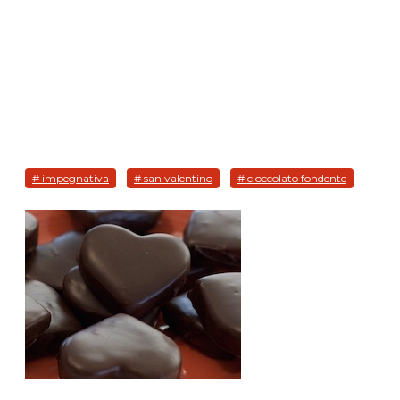
# impegnativa
# san valentino
# cioccolato fondente