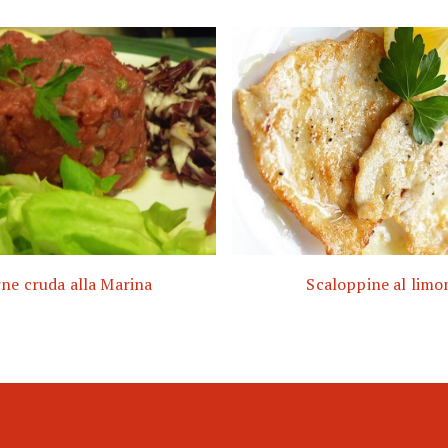
ne cruda alla Marina
Scaloppine al limo