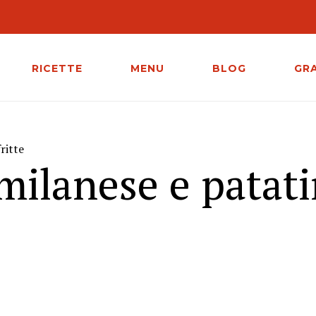
RICETTE
MENU
BLOG
GR
ritte
 milanese e patat