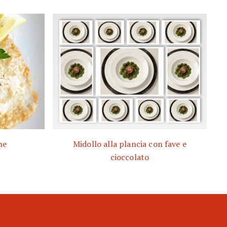
ne
Midollo alla plancia con fave e
cioccolato