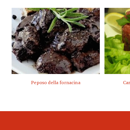
Peposo della fornacina
Car