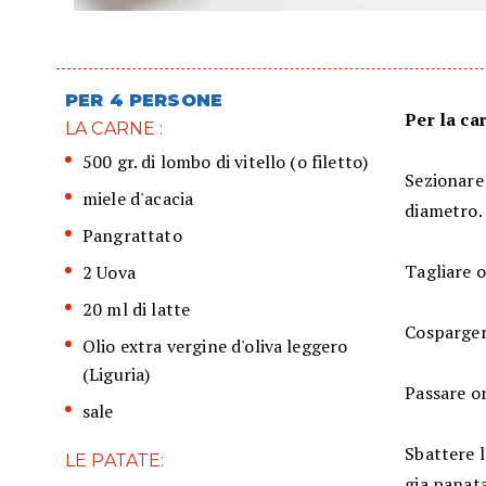
PER 4 PERSONE
Per la ca
LA CARNE :
500 gr. di lombo di vitello (o filetto)
Sezionare 
miele d'acacia
diametro.
Pangrattato
Tagliare o
2 Uova
20 ml di latte
Cospargere
Olio extra vergine d'oliva leggero
(Liguria)
Passare or
sale
Sbattere l
LE PATATE:
gia panata