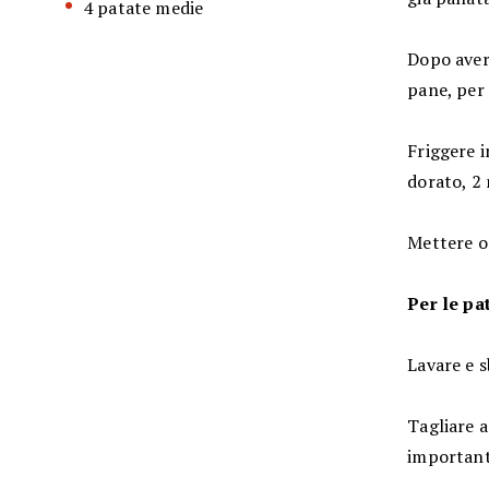
4 patate medie
Dopo aver
pane, per 
Friggere i
dorato, 2
Mettere or
Per le pa
Lavare e s
Tagliare a
important