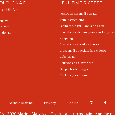
DI CUCINA DI
LE ULTIME RICETTE
AREBENE
Pomodori ripieni di burrata
Torta pasticciotto
tagione
Paella di funghi - Paella de setas
 speciali
Insalata di valeriana, mozzarella, prosc
izionali
e asparagi
Insalata di avocado e tonno
Crostoni di stracciatella e ciliegie
Cobb salad
Bourbon and Ginger Ale
Gazpacho di mango
Cookies per i nonni
Scrivi a Marina
Privacy
Cookie
6 - 2020 Marina Malvezzi - È vietata la riproduzione anche pa