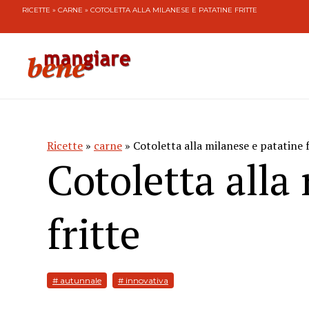
RICETTE
»
CARNE
» COTOLETTA ALLA MILANESE E PATATINE FRITTE
Ricette
»
carne
» Cotoletta alla milanese e patatine f
Cotoletta alla
fritte
# autunnale
# innovativa